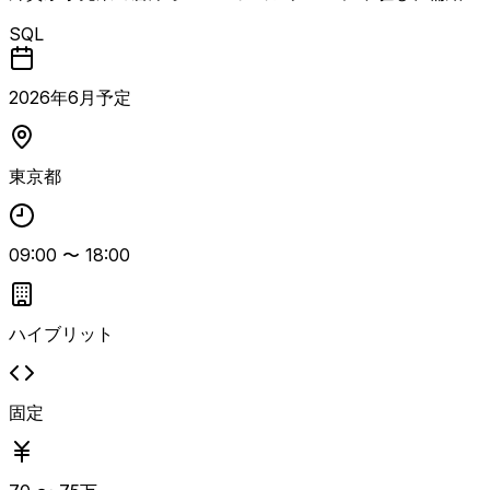
在庫・出荷・発注に関するオペレーション管理およびデータ
SQL
分析支援を行う案件。 各シーズンの商品オーダー入力管
理、出荷・発注量・入出庫の管理、システムの課題対応、レ
ポーティング業務など、業務状況に応じて幅広い領域を横断
2026
年
6
月予定
的にサポートいただきます。 業務データをSQLで抽出・加
工し、BIツールやExcel等を用いて分析・可視化、レポート
作成を行い、倉庫オペレーションの改善や関係部署との調整
東京都
に貢献いただくポジションです。 外資系企業のため、英語
でのドキュメント読解やメール対応が発生する想定です。
09:00
〜
18:00
ハイブリット
固定