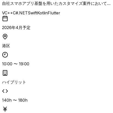
自社スマホアプリ基盤を用いたカスタマイズ案件において、
設計および仕様調整を担当するシステムエンジニア案件で
VC++
C#.NET
Swift
Kotlin
Flutter
す。 PMや開発エンジニアと連携し、リリースまでのサポー
トや各種ドキュメント整備を行います。 具体的な業務とし
ては、PM指示の下での基本設計書・詳細設計書・構成図な
2026
年
4
月予定
ど各種ドキュメントの作成・更新、クライアントとの仕様調
整および提案資料作成、クライアントシステムとの連携部分
の設計・調整・資料作成、ModuleAppsサービス内およびカ
港区
スタマイズに関するアプリ機能仕様の作成・調整、開発者側
の立場で実装観点を踏まえたエンジニアとの調整などが含ま
れます。 Web／スマホアプリ開発における設計経験と、P
10:00
〜
19:00
M・営業・開発メンバーとの調整経験が求められる上流寄り
のSEポジションです。
ハイブリット
140h 〜 180h