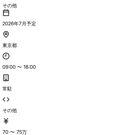
る統括補佐ポジション。 新テナント導入の全体補佐、既存
その他
M365テナント移行プロジェクトの立ち上げ補佐、新テナン
トの運用方針策定および運用実務を担当します。 情シスや
ベンダー、利用部門との協業を行い、障害・問い合わせ対応
2026
年
7
月予定
の一次判断支援とエスカレーション、運用手順や標準化の整
備、ベンダーマネジメントなど、導入・移行・運用を一気通
貫でリードいただく想定です。 M365導入／運用経験および
東京都
M365環境での何らかの移行経験、ベンダーや関係部署との
調整経験が必須となります。
09:00
〜
18:00
常駐
その他
70
〜
75
万