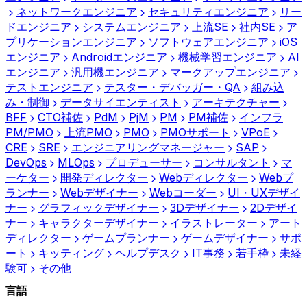
ネットワークエンジニア
セキュリティエンジニア
リー
ドエンジニア
システムエンジニア
上流SE
社内SE
ア
プリケーションエンジニア
ソフトウェアエンジニア
iOS
エンジニア
Androidエンジニア
機械学習エンジニア
AI
エンジニア
汎用機エンジニア
マークアップエンジニア
テストエンジニア
テスター・デバッガー・QA
組み込
み・制御
データサイエンティスト
アーキテクチャー
BFF
CTO補佐
PdM
PjM
PM
PM補佐
インフラ
PM/PMO
上流PMO
PMO
PMOサポート
VPoE
CRE
SRE
エンジニアリングマネージャー
SAP
DevOps
MLOps
プロデューサー
コンサルタント
マ
ーケター
開発ディレクター
Webディレクター
Webプ
ランナー
Webデザイナー
Webコーダー
UI・UXデザイ
ナー
グラフィックデザイナー
3Dデザイナー
2Dデザイ
ナー
キャラクターデザイナー
イラストレーター
アート
ディレクター
ゲームプランナー
ゲームデザイナー
サポ
ート
キッティング
ヘルプデスク
IT事務
若手枠
未経
験可
その他
言語