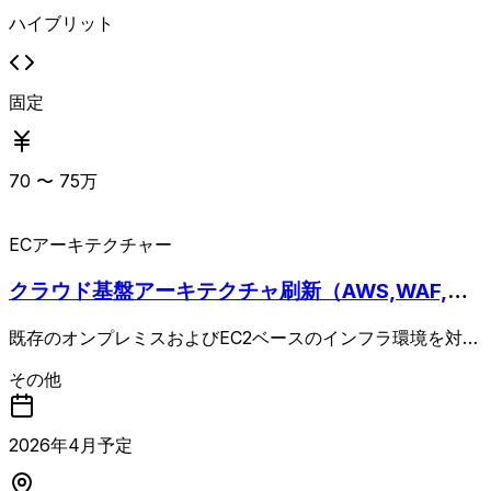
ハイブリット
固定
70
〜
75
万
EC
アーキテクチャー
クラウド基盤アーキテクチャ刷新（AWS,WAF,DD
oS）
既存のオンプレミスおよびEC2ベースのインフラ環境を対象
に、AWSを用いたクラウドネイティブアーキテクチャへの
その他
刷新を推進する案件 AWSクラウド基盤のアーキテクトとし
て、インフラ全体の設計、技術選定、移行計画の策定および
推進を担当いただきます。 具体的には、フォワードプロキ
2026
年
4
月予定
シやアウトバウンド通信統制（SWG、Inspection VPC設計
など）を含むネットワーク設計、Microsoft365およびExch