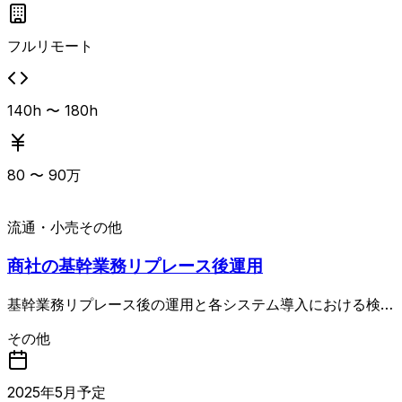
フルリモート
140h 〜 180h
80
〜
90
万
流通・小売
その他
商社の基幹業務リプレース後運用
基幹業務リプレース後の運用と各システム導入における検討
や導入対応となります。現在の稼働システムの刷新に伴い、
その他
新規基幹業務システムの運用をメインとして対応していきま
す。
2025
年
5
月予定