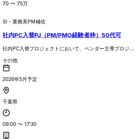
70
〜
75
万
SI・業務系
PM補佐
社内PC入替PJ（PM/PMO経験者枠）50代可
社内PC入替プロジェクトにおいて、ベンダー主導プロジェ
クトの管理・統括を行うPMポジションの案件 進捗・課題・
その他
リスク・品質管理に加え、顧客IT部門および複数ベンダーと
の各種調整を担当します。 Autopilot／Intuneの設計レビュ
ーや、計画書・手順書・運用設計書など成果物のレビューも
2026
年
5
月予定
含め、プロジェクトマネジメント全般をリードいただく想定
です。 PC入替プロジェクトでのPM／PMO経験とベンダー
コントロール経験が必須となります。
千葉県
09:00
〜
17:30