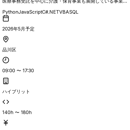
医療事務受託を中心に介護・保育事業も展開している事業会
社の情報システム部門において、内製開発チームのPLを募
Python
JavaScript
C#.NET
VBA
SQL
集する案件 クライアントPC約7,000台、モバイルデバイス
約7,000台、M365ライセンス約26,000アカウント規模の環
境で、2026年4月にMS基盤からGWS基盤へ切替済み（一
2026
年
5
月予定
部MS基盤残存）という状況です。 社内の中小規模開発案件
を対象に、PLとして手を動かしながら管理を行い、クライ
アントプロパーと同じ立場で参画し、進捗管理や関係者との
品川区
コミュニケーションを担っていただきます。 同ポジション
で既に参画しているエンジニアがいるため、参画当初はサポ
ートを受けながらキャッチアップ可能です。 PL経験および
09:00
〜
17:30
コミュニケーション力、情報整理力、資料作成力が求めら
れ、VB.NETやExcelVBA、SQL、JavaScript、Oracle、Da
taSpider、Hinemos、GWS、intra-mart、Python、Power
Shell、UiPath、PostgreSQLなどの経験があると尚可で
ハイブリット
す。
140h 〜 180h