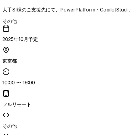
用促進
大手SI様のご支援先にて、PowerPlatform・CopilotStudio
活用浸透策が検討されております。PowerPlatformまたはC
その他
opilotStudioによる知見・開発経験を活かし、ハッカソン運
営や講師、サポートデスク、ハンズオンでのスキルトランス
ファーなどの施策を担っていただける方を募集しています。
2025
年
10
月予定
【業務内容】 ・PowerPlatform（PowerApps / Automat
e）のアプリ管理（環境構築、アクセス権設定、公開など）
・CopilotStudio（前身のPower Virtual Agents含む）の浸
東京都
透支援 ・ハッカソン運営、講師、サポートデスク対応 ・ハ
ンズオンでのスキルトランスファー支援 ・漠然とした要求
から解決策を提案するなどのコンサルティング的対応
10:00
〜
19:00
フルリモート
その他