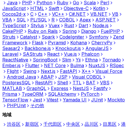
Java
PHP
Python
Ruby
Go
Scala
Perl
JavaScript
HTML
Swift
Objective-C
Kotlin
Cocos2d-x
C
C++
VC++
C#.NET
VB.NET
VB
VBA
SQL
PL/SQL
R
COBOL
Apex
ASP.NET
TypeScript
Stylus
Vuex
Rust
Dart
Node.js
CakePHP
Ruby on Rails
Spring
Django
FuelPHP
Struts
Catalyst
Spark
CodeIgniter
Symfony
Zend
Framework
Flask
Pyramid
Kohana
CherryPy
Seasar2
Backbone.js
Knockout.js
AngularJS
Laravel
SAStruts
React
Vue.js
Phalcon
ReactNative
SpringBoot
Slim
Yii
Ethna
Tornado
Ember.js
Flutter
NET Core
Bulma
NuxtJS
RSpec
Flight
Swing
Next.js
FastAPI
X++
Visual Force
Android Java
ABAP
JSP
Visual COBOL
PostgresSQL
RestAPI
Shell
TTL
BAT
VBS
MATLAB
GraphQL
Express
NestJS
Fastify
Prisma
TypeORM
SQLAlchemy
PyTorch
TensorFlow
Jest
Vitest
Yamada UI
JUnit
Mockito
PHPUnit
その他
地域
渋谷区
新宿区
千代田区
中央区
品川区
目黒区
港