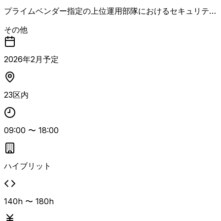
プライムベンダー指定の上位運用部隊におけるセキュリティ
運用リーダー案件です。 情報セキュリティ運用環境および
その他
Microsoft 365（M365）を中心とした環境で、各領域に応
じた運用業務改善や定型・定常対応、プロパー業務の引継ぎ
と運用改善・運用支援業務全般を担当します。 障害発生時
2026
年
2
月予定
の調査・対応、顧客および上位担当者との調整・認識合わ
せ、メンバーの対応状況・進捗管理を行い、チーム全体の進
行をリードしていただきます。 情報セキュリティの企画・
23区内
設計・展開・運用・管理経験およびM365の要件定義から運
用までの経験を活かし、顧客折衝と実務の両面を主体的に推
進できる方に適した案件です。
09:00
〜
18:00
ハイブリット
140h 〜 180h