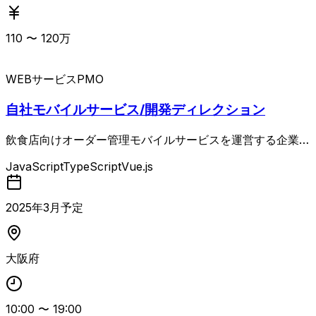
110
〜
120
万
WEBサービス
PMO
自社モバイルサービス/開発ディレクション
飲食店向けオーダー管理モバイルサービスを運営する企業に
てプロジェクト進行のサポートを行うPMO（開発ディレク
JavaScript
TypeScript
Vue.js
ション）を募集します。 現行のプロジェクトの要件定義か
らクライアントとの仕様調整、折衝もご担当いただきます。
また提案資料や各種必要な資料の作成までお願いする予定で
2025
年
3
月予定
す。 本プロジェクトは、開発業務は一切行わず開発業務の
サポートがメインとなります。
大阪府
10:00
〜
19:00