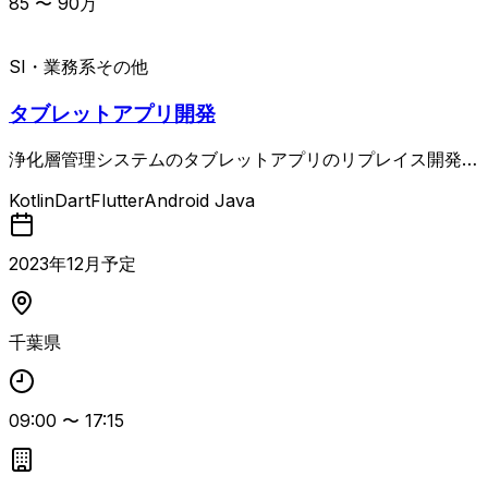
85
〜
90
万
SI・業務系
その他
タブレットアプリ開発
浄化層管理システムのタブレットアプリのリプレイス開発を
ご支援いただきます。 Google Mapsとの連携やカメラ等の
Kotlin
Dart
Flutter
Android Java
使用もございます。 業務内容 ・新規機能開発 ・実装 ・改
修 ・運用・保守 etc.
2023
年
12
月予定
千葉県
09:00
〜
17:15