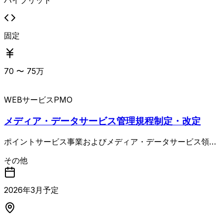
固定
70
〜
75
万
WEBサービス
PMO
メディア・データサービス管理規程制定・改定
ポイントサービス事業およびメディア・データサービス領域
において、既存の管理規程の改定および新規規程の制定を支
その他
援する案件です。 2017年に外部コンサル支援で制定された
ポイント管理規程をベースに、事業拡大や領域拡張を踏まえ
た見直しを行うとともに、未整備となっているデータサービ
2026
年
3
月予定
ス／メディアサービス領域の管理規程を新規に策定します。
まずは上位規程の整備から着手し、その後必要に応じてガイ
ドラインなどの下位文書まで整備範囲を広げていきます。