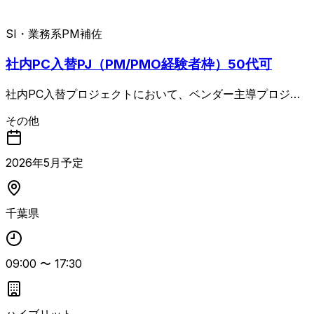
SI・業務系
PM補佐
社内PC入替PJ（PM/PMO経験者枠）50代可
社内PC入替プロジェクトにおいて、ベンダー主導プロジェ
クトの管理・統括を行うPMポジションの案件 進捗・課題・
その他
リスク・品質管理に加え、顧客IT部門および複数ベンダーと
の各種調整を担当します。 Autopilot／Intuneの設計レビュ
ーや、計画書・手順書・運用設計書など成果物のレビューも
2026
年
5
月予定
含め、プロジェクトマネジメント全般をリードいただく想定
です。 PC入替プロジェクトでのPM／PMO経験とベンダー
コントロール経験が必須となります。
千葉県
09:00
〜
17:30
ハイブリット