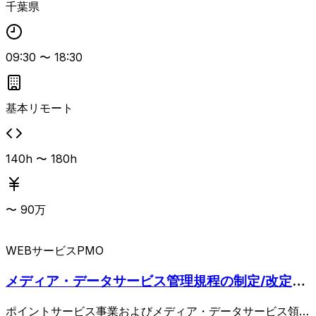
千葉県
主な業務は、既存ポイントサービス関連規程の改定支援、ポ
イント事業以外の管理規程整備、データサービスおよびメデ
ィアサービスの管理規程新規制定、広告ガイドラインや関連
業法を踏まえた規程内容の具体化、現場担当者へのヒアリン
09:30
〜
18:30
グを通じた実務に即した規程作成、ならびに下位文書（ガイ
ドライン等）の作成支援となります。 管理規程の制定・改
定経験があり、管理・マネジメントシステム全般（体制、P
基本リモート
DCA、教育、トラブル対応など）に知見を持つ方がフィッ
トします。 規程整備を一人称で推進し、上位規程から下位
文書まで一貫して整理できるコンサルタントを想定していま
140h 〜 180h
す。
〜
90
万
WEBサービス
PMO
メディア・データサービス管理規程の制定/改定支
援
ポイントサービス事業およびメディア・データサービス領域