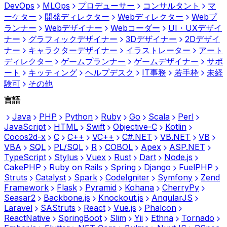
DevOps
MLOps
プロデューサー
コンサルタント
マ
ーケター
開発ディレクター
Webディレクター
Webプ
ランナー
Webデザイナー
Webコーダー
UI・UXデザイ
ナー
グラフィックデザイナー
3Dデザイナー
2Dデザイ
ナー
キャラクターデザイナー
イラストレーター
アート
ディレクター
ゲームプランナー
ゲームデザイナー
サポ
ート
キッティング
ヘルプデスク
IT事務
若手枠
未経
験可
その他
言語
Java
PHP
Python
Ruby
Go
Scala
Perl
JavaScript
HTML
Swift
Objective-C
Kotlin
Cocos2d-x
C
C++
VC++
C#.NET
VB.NET
VB
VBA
SQL
PL/SQL
R
COBOL
Apex
ASP.NET
TypeScript
Stylus
Vuex
Rust
Dart
Node.js
CakePHP
Ruby on Rails
Spring
Django
FuelPHP
Struts
Catalyst
Spark
CodeIgniter
Symfony
Zend
Framework
Flask
Pyramid
Kohana
CherryPy
Seasar2
Backbone.js
Knockout.js
AngularJS
Laravel
SAStruts
React
Vue.js
Phalcon
ReactNative
SpringBoot
Slim
Yii
Ethna
Tornado