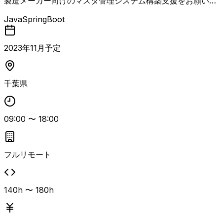
製造メーカー向けのマスタ管理システム構築支援をお願い致
します。 業務アプリチームにて、要件定義、画面/帳票/API
Java
SpringBoot
設計を担当いただきます。 担当工程：要件定義、基本設
計、詳細設計 ※開発はオフショア（ベトナム）を利用予定
※テスト工程延長の可能性あり
2023
年
11
月予定
千葉県
09:00
〜
18:00
フルリモート
140h 〜 180h