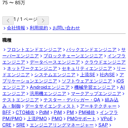
75
〜
85
万
1 / 1 ページ
会社情報
利用規約
お問い合わせ
職種
フロントエンドエンジニア
バックエンドエンジニア
サ
ーバーエンジニア
ブロックチェーンエンジニア
インフラ
エンジニア
データベースエンジニア
クラウドエンジニア
ネットワークエンジニア
セキュリティエンジニア
リー
ドエンジニア
システムエンジニア
上流SE
社内SE
ア
プリケーションエンジニア
ソフトウェアエンジニア
iOS
エンジニア
Androidエンジニア
機械学習エンジニア
AI
エンジニア
汎用機エンジニア
マークアップエンジニア
テストエンジニア
テスター・デバッガー・QA
組み込
み・制御
データサイエンティスト
アーキテクチャー
BFF
CTO補佐
PdM
PjM
PM
PM補佐
インフラ
PM/PMO
上流PMO
PMO
PMOサポート
VPoE
CRE
SRE
エンジニアリングマネージャー
SAP