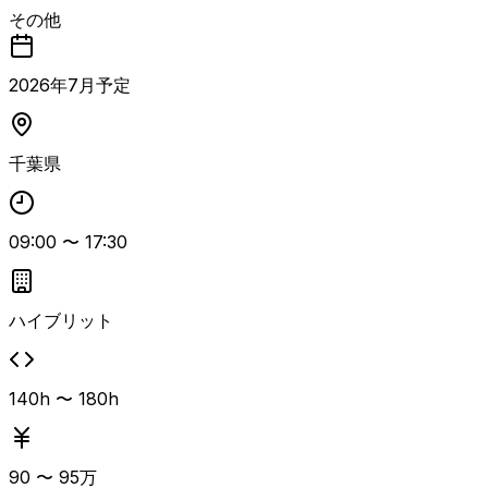
に連携しながらコアメンバーとしてプロジェクトを推進する
その他
PMポジションです。 ネットワーク統合プロジェクトの計画
立案、進捗・課題・リスク管理、インフラ・NW領域の移行
設計や運用プロセスの標準化・定着化をリードいただきま
2026
年
7
月予定
す。 加えて、M&A対象企業や各事業部（ユーザー部門）と
の要望ヒアリング、要件整理、複雑な利害関係の調整と合意
形成など、ビジネス側を含めた高難度のステークホルダーマ
千葉県
ネジメントが求められます。 現状のネットワークおよびIT
運用のAs-Is/To-Be整理・可視化、某社運用サービス導入・
移行に向けた提案、RFP/SOW作成支援、常駐メンバー体制
の統括や業務管理、品質リードも担当範囲に含まれます。
09:00
〜
17:30
現場評価獲得後は若手メンバーとのセット参画も歓迎される
長期想定の案件です。
ハイブリット
140h 〜 180h
90
〜
95
万