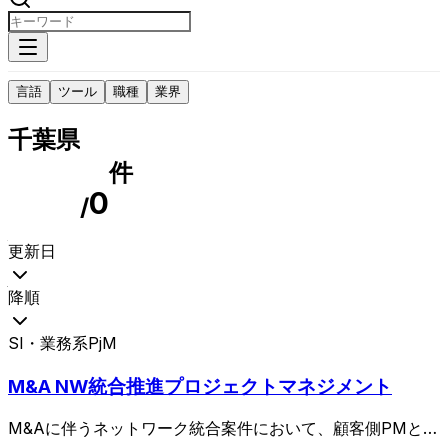
言語
ツール
職種
業界
千葉県
件
0
/
更新日
降順
SI・業務系
PjM
M&A NW統合推進プロジェクトマネジメント
M&Aに伴うネットワーク統合案件において、顧客側PMと密