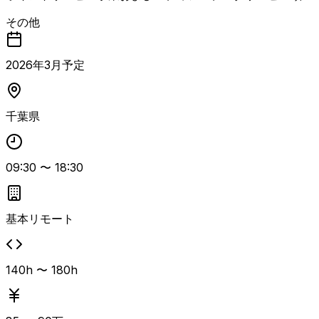
において、既存管理規程の改定および新規規程の制定を支援
その他
する案件です。 2017年に外部コンサル支援で制定されたポ
イント管理規程をベースに、事業拡大・領域拡張を踏まえた
見直しを行い、未整備となっているデータサービス／メディ
2026
年
3
月予定
アサービス領域の管理規程を新規に制定します。 まずは上
位規程の整備から着手し、その後必要に応じてガイドライン
等の下位文書まで一貫して対応いただきます。 主な業務
千葉県
は、既存のポイントサービス関連規程の改定支援、ポイント
事業以外の管理規程整備、データサービスおよびメディアサ
ービスの管理規程新規制定、広告ガイドラインや関連業法を
踏まえた規程内容の具体化、現場担当者へのヒアリングを通
09:30
〜
18:30
じた実務に即した規程作成、ならびに下位文書（ガイドライ
ン等）の作成支援となります。 規程整備を一人称で推進で
き、上位規程から下位文書まで体系的に整理できる人材アサ
基本リモート
インを想定しています。
140h 〜 180h