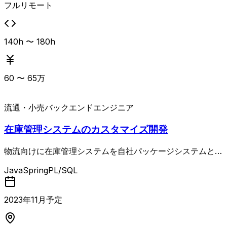
フルリモート
140h 〜 180h
60
〜
65
万
流通・小売
バックエンドエンジニア
在庫管理システムのカスタマイズ開発
物流向けに在庫管理システムを自社パッケージシステムとし
て提供している企業の案件です。 在庫管理パッケージシス
Java
Spring
PL/SQL
テムのカスタマイズに関する業務をお願い致します。 開発
手法：アジャイル 業務内容： ・新規機能開発 ・基本設計書
の作成 ・実装 ・テスト仕様書の作成 ・納品 ・改修 ・運
2023
年
11
月予定
用・保守 etc.