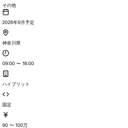
メンディックスの管理、その他定常業務を担当する案件で
その他
す。 Azureおよびコンテナ技術に関する知見を活かし、イ
ンフラ周りの調整や管理業務を行うポジションです。
2026
年
9
月予定
神奈川県
09:00
〜
18:00
ハイブリット
固定
90
〜
100
万