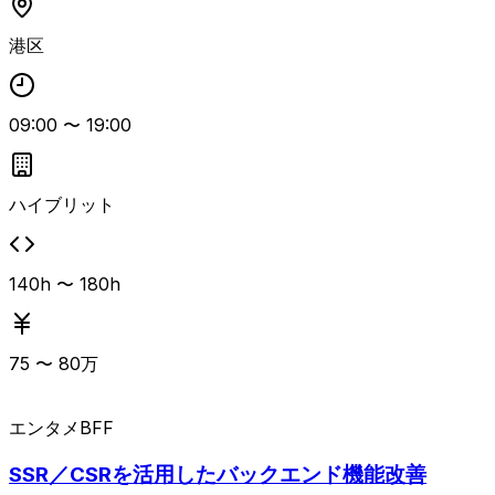
装方針の検討やコードレビュー、エンジニアの技術的リード
も期待されるポジションです。技術力に加え、職種を問わず
港区
円滑にコミュニケーションを取れる方、チームプレーを重視
できる方に適した環境です。
09:00
〜
19:00
ハイブリット
140h 〜 180h
75
〜
80
万
エンタメ
BFF
SSR／CSRを活用したバックエンド機能改善