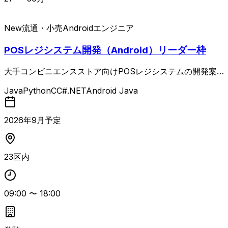
New
流通・小売
Androidエンジニア
POSレジシステム開発（Android）リーダー枠
大手コンビニエンスストア向けPOSレジシステムの開発案
件。 Android OS上で動作するレジアプリケーションについ
Java
Python
C
C#.NET
Android Java
て、基本設計から詳細設計までを一人称で対応できるエンジ
ニアを募集しています。 JavaおよびC#での開発経験、And
roid OS上での設計・開発経験、PLとしての経験、基本設
2026
年
9
月予定
計・詳細設計を単独で遂行した実績、顧客折衝を含む高いコ
ミュニケーション能力が必須となります。 尚可として、Pyt
honでの開発経験、Unityを用いた設計・開発経験、POSシ
23区内
ステム開発経験が挙げられます。 常駐での勤務となり、顧
客と直接やり取りしながら要件整理から設計・実装まで幅広
く対応するポジションです。
09:00
〜
18:00