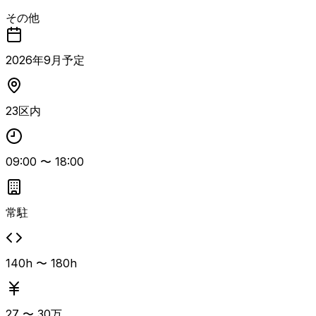
およびドキュメント作成・管理を担当する要員の募集。 オ
その他
ーナー折衝要員としては、新設基地局の候補物件の洗い出し
や、登記簿・電話帳サイトからのオーナー情報取得、候補地
に対する各種調整業務を行います。 ドキュメント作成・管
2026
年
9
月予定
理要員としては、候補物件の選定補助、関連資料の作成、ネ
ットを利用した登記簿取得、法規制該当エリアのチェック、
工事会社への必要書類の連携、各種ドキュメントに対する管
23区内
理表の更新などを担当します。 何らかの基地局に関する経
験、勤怠に問題がないこと、コミュニケーション能力が必須
条件となり、基地局オーナー折衝経験や完成図書関連業務、
移動体通信分野での経験があれば尚可です。 東新宿での常
09:00
〜
18:00
駐勤務で、長期参画を前提としたポジションです。
常駐
140h 〜 180h
27
〜
30
万