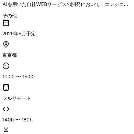
AIを用いた自社WEBサービスの開発において、エンジニア
リングマネージャーとしてAI駆動開発をリードするポジシ
その他
ョンです。 AIコーディングエージェントを自ら活用し、設
計・実装・コードレビューまで手を動かしながら開発チーム
を牽引します。 タスク管理や進捗管理、アサインメントな
2026
年
9
月予定
どの統率業務はAIや各種ツールに委ね、人間の判断が必要
な意思決定やステークホルダー調整に注力していただきま
す。 プロダクトマネージャーやUXデザイナー、各分野のテ
東京都
ックリードと連携し、プロダクト開発の方向性と実現可能性
を検討しながら、機能開発・技術的負債解消・技術投資のバ
ランスを考慮した開発ロードマップを策定し、その実現を主
導します。 現場の技術課題に対してエンジニアと議論しな
10:00
〜
19:00
がら課題解決を促し、AI駆動開発を前提としたチーム運営
を行うことで、メンバーが開発に集中できる環境を整備しま
す。 開発チームの機能デリバリー責任者として、チーム全
フルリモート
体のアウトプット品質と開発速度に責任を持つ役割です。
AI駆動開発のチーム導入・浸透経験、複雑なドメインモデ
リング経験、UXを重視した設計経験、短期・長期のリスク
140h 〜 180h
マネジメント経験、プロダクトオーナー経験が挙げられてい
ます。