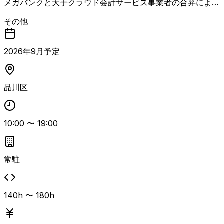
メガバンクと大手クラウド会計サービス事業者の合弁によ
る、法人向けデジタルバンク（BaaS）新規設立プロジェク
その他
トにおける上流PMOリード案件。国内外の複数拠点・約10
0名体制のエンジニアチームで、来秋の開業を目標に要件定
義から開発までを推進していきます。 銀行免許審査プロセ
2026
年
9
月予定
スが進行中であり、アジャイル開発のスピードと当局が求め
るガバナンス要件の両立が重要テーマとなります。PMOリ
ードとしてチーム統括を行い、金融関連システム構築プロジ
品川区
ェクトの経験を活かしながら、経営層・事業部門・開発部門
など立場の異なるステークホルダーとの合意形成をリードし
ていただきます。 英語を用いた読み書きおよび会話が必要
で、英語環境での業務に前向きに取り組める方が対象です。
10:00
〜
19:00
常駐
140h 〜 180h