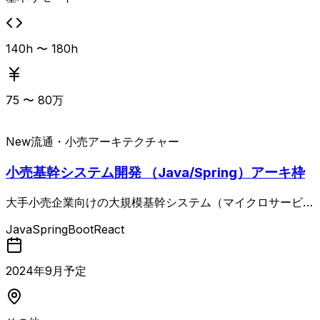
140h 〜 180h
75
〜
80
万
New
流通・小売
アーキテクチャー
小売基幹システム開発 （Java/Spring）アーキ枠
大手小売企業向けの大規模基幹システム（マイクロサービス
群）において、Java／Spring Bootを中心としたアプリケー
Java
SpringBoot
React
ション基盤開発および技術検証を行う案件。 バックエンド
が主担当となり、クラウド・コンテナ環境上での技術調査・
検証・実証、性能やセキュリティなど非機能要件の改善、他
2024
年
9
月予定
システムや各種ツールとの連携・作り込みなど、アーキテク
ト領域に近いタスクをチケットベースで対応します。 既に
アーキテクトとしての経験がある方だけでなく、今後アーキ