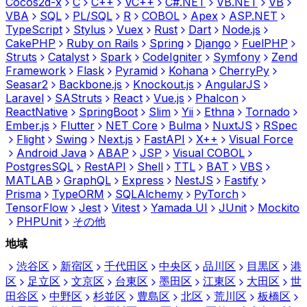
Cocos2d-x
C
C++
VC++
C#.NET
VB.NET
VB
VBA
SQL
PL/SQL
R
COBOL
Apex
ASP.NET
TypeScript
Stylus
Vuex
Rust
Dart
Node.js
CakePHP
Ruby on Rails
Spring
Django
FuelPHP
Struts
Catalyst
Spark
CodeIgniter
Symfony
Zend
Framework
Flask
Pyramid
Kohana
CherryPy
Seasar2
Backbone.js
Knockout.js
AngularJS
Laravel
SAStruts
React
Vue.js
Phalcon
ReactNative
SpringBoot
Slim
Yii
Ethna
Tornado
Ember.js
Flutter
NET Core
Bulma
NuxtJS
RSpec
Flight
Swing
Next.js
FastAPI
X++
Visual Force
Android Java
ABAP
JSP
Visual COBOL
PostgresSQL
RestAPI
Shell
TTL
BAT
VBS
MATLAB
GraphQL
Express
NestJS
Fastify
Prisma
TypeORM
SQLAlchemy
PyTorch
TensorFlow
Jest
Vitest
Yamada UI
JUnit
Mockito
PHPUnit
その他
地域
渋谷区
新宿区
千代田区
中央区
品川区
目黒区
港
区
足立区
文京区
台東区
墨田区
江東区
大田区
世
田谷区
中野区
杉並区
豊島区
北区
荒川区
板橋区