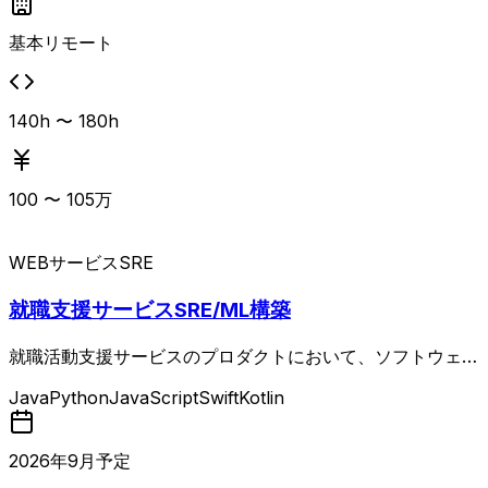
発が求められます。
基本リモート
140h 〜 180h
100
〜
105
万
WEBサービス
SRE
就職支援サービスSRE/ML構築
就職活動支援サービスのプロダクトにおいて、ソフトウェア
開発および運用の効率化・標準化を目的としたプラットフォ
Java
Python
JavaScript
Swift
Kotlin
ーム領域（サブサービス、信頼性基盤、AI開発ツールな
ど）の設計・構築・運用を担当する案件。 インフラ環境や
デリバリー基盤の構築・運用、サービス運用・推進・監視、
2026
年
9
月予定
プロダクト全体で利用する技術・ツール／ソフトウェアの選