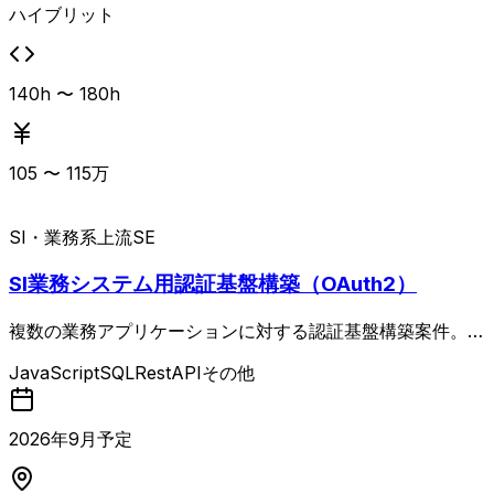
ハイブリット
140h 〜 180h
105
〜
115
万
SI・業務系
上流SE
SI業務システム用認証基盤構築（OAuth2）
複数の業務アプリケーションに対する認証基盤構築案件。
既存の認証機能を備えたシステムをベースとしつつ、各業務
JavaScript
SQL
RestAPI
その他
アプリケーションとActive Directoryの中継を担う汎用的な
APIを外出しで構築します。 0ベースの新規開発ではなく、
既存基盤を活かしながら他システムでも利用可能な共通認証
2026
年
9
月予定
APIを設計・実装していく上流寄りのポジションです。 生
成AIの活用を前提としたタスク遂行や、Slackなどのチャッ