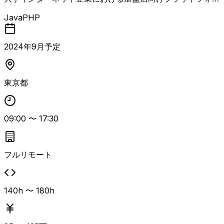
ムのPHPからJavaへの言語移行プロジェクト。 既存システ
Java
PHP
ムをJavaへマイグレーションする開発チームに参画し、シ
ニアSEとして技術面と進行面の両面からリードしていただ
きます。 AIアシスタント（Claude）を積極的に活用しなが
2024
年
9
月予定
ら設計・実装・レビューを行い、若手からミドル層エンジニ
アへの技術フォローやコードレビュー、タスクの切り出し、
進め方の指示出しなどを通じてチームを牽引していただく想
東京都
定です。 社員エンジニアを含むチーム全体の開発品質と生
産性向上に責任を持ち、マイグレーション方針の整理やリス
クの洗い出し、ステークホルダーとの調整なども期待されて
09:00
〜
17:30
います。 長期想定の案件で、フルリモート環境下でのリー
ド経験やAIを用いた開発経験がある方に特にマッチしま
す。
フルリモート
140h 〜 180h