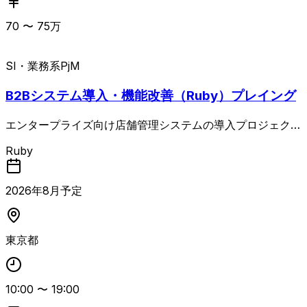
が優先される条件です。
70
〜
75
万
SI・業務系
PjM
B2Bシステム導入・機能改善（Ruby）プレイング
エンタープライズ向け店舗管理システムの導入プロジェクト
において、顧客の業務フローや既存の基幹システムを踏まえ
Ruby
た導入・連携方針の整理から、開発側への仕様連携、プロジ
ェクト推進までを担うプレイングPjM案件。 顧客の業務課
題や現行運用を整理しつつ、対象システムの標準機能・設定
2026
年
8
月予定
範囲で対応可能な内容を見極め、業務側をシステム標準に合
わせるか、個別要件に応じてカスタマイズ開発を行うかを関
係者と調整します。 そのうえで、決定した導入方針や追加
東京都
開発要件を開発チームへ共有し、要件定義以降の開発・導入
プロジェクトを推進します。 顧客折衝、要件整理、関係者
調整、進捗・課題管理など、上流工程からプロジェクトマネ
10:00
〜
19:00
ジメントまで一貫して対応できる方がフィット。 BtoB向け
Webアプリ開発経験と要件定義書作成経験が重視され、Ru