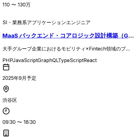
110
〜
130
万
SI・業務系
アプリケーションエンジニア
MaaS バックエンド・コアロジック設計構築（Gra
phQL）
大手グループ企業におけるモビリティ×Fintech領域のプロ
ダクトで、与信・車両・回収など複雑なドメインを扱うコア
PHP
JavaScript
GraphQL
TypeScript
React
ロジックの設計・実装を担当するバックエンドエンジニア案
件。 RESTおよびGraphQLによるAPI設計・実装、スキー
マやデータモデル設計・リファクタリング・チューニング、
2025
年
9
月予定
決済・与信・各種SaaS・CRMとの外部連携、バッチや非同
期処理の設計・開発、設計レビューやコード品質の維持・改
善まで幅広く関与します。 Laravel 11/12とReact/Vue、Ty
渋谷区
peScriptを用いたWebバックエンド開発経験に加え、Claud
eやChatGPT、Cursor、AIエージェント、GitHub Copilot
などを駆使したAI活用型の高速開発スタイルへの理解・適
09:30
〜
18:30
応力が求められます。 曖昧な要件を仕様レベルからタスク
へ分解し、自走して設計・実装まで落とし込める方、技術選
定や設計の理由を言語化して関係者へ説明できるコミュニケ