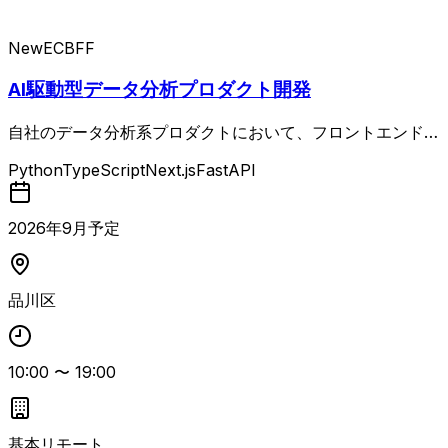
New
EC
BFF
AI駆動型データ分析プロダクト開発
自社のデータ分析系プロダクトにおいて、フロントエンド・
バックエンド双方に関わる機能開発および改善を担当するバ
Python
TypeScript
Next.js
FastAPI
ックエンド寄りポジションの案件。 グラフ・ダッシュボー
ド機能の基盤刷新（Supersetからの移行）プロジェクトを
推進しつつ、テストコード作成やPRレビューを通じて品質
2026
年
9
月予定
を担保します。 DBテーブル設計やパフォーマンスチューニ
ング、不具合発生時の調査・原因特定と再発防止策の仕組み
化など、サービスの安定運用と品質向上に直結する業務が中
品川区
心です。 CursorやClaude CodeなどのAI開発ツールを積極
的に活用し、設計・実装・テストまでAI前提の開発プロセ
スで生産性向上を図る現場です。
10:00
〜
19:00
基本リモート