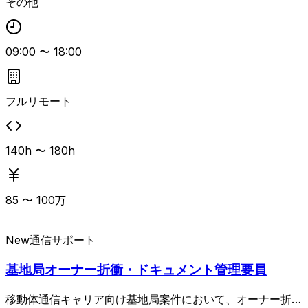
その他
テクト領域へキャリアを広げたい若手〜中堅層も検討可能
で、技術課題を深掘りしながら長期的に参画できる環境で
す。 フルリモート前提のため、自ら課題を見つけて調査・
09:00
〜
18:00
検証し、周囲と相談しながら主体的に推進できる方がフィッ
トします。
フルリモート
140h 〜 180h
85
〜
100
万
New
通信
サポート
基地局オーナー折衝・ドキュメント管理要員
移動体通信キャリア向け基地局案件において、オーナー折衝