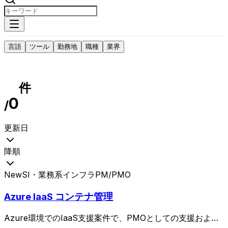
言語
ツール
勤務地
職種
業界
件
0
/
更新日
降順
New
SI・業務系
インフラPM/PMO
Azure IaaS コンテナ管理
Azure環境でのIaaS支援案件で、PMOとしての支援および