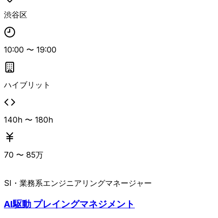
携わることができ、モバイル領域での上流〜下流まで幅広い
渋谷区
経験を積める案件です。
10:00
〜
19:00
ハイブリット
140h 〜 180h
70
〜
85
万
SI・業務系
エンジニアリングマネージャー
AI駆動 プレイングマネジメント