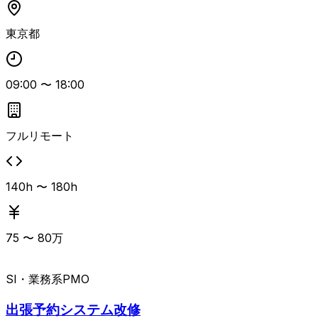
定と導入、セキュリティや各種ガイドラインの策定、AI開
発ツールの検証・導入など、開発組織全体を支えるSRE／プ
東京都
ラットフォームエンジニアリング業務が中心となります。
パブリッククラウド上でのセキュリティオペレーションやIa
C、コンテナ、CI/CD、モニタリングなどを横断的にリード
09:00
〜
18:00
し、WebアプリケーションのバックエンドやDBの改善を通
じて信頼性向上を図るポジションです。 テックリードとし
て技術選定や標準化を推進しつつ、事業会社側の視点で中長
期的な開発基盤づくりに関わっていただきます。
フルリモート
140h 〜 180h
75
〜
80
万
SI・業務系
PMO
出張予約システム改修