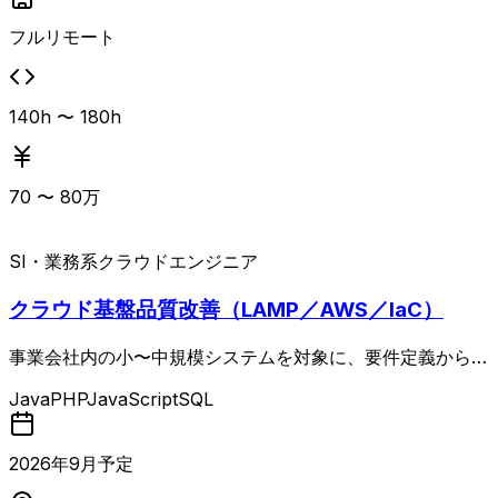
フルリモート
140h 〜 180h
70
〜
80
万
SI・業務系
クラウドエンジニア
クラウド基盤品質改善（LAMP／AWS／IaC）
事業会社内の小〜中規模システムを対象に、要件定義から設
計・構築・運用保守までをリードいただくクラウドエンジニ
Java
PHP
JavaScript
SQL
ア案件。 LAMP系WebサービスおよびAWSを中心としたイ
ンフラ基盤に対し、非機能要件定義、テストケースの作成・
実施、障害対応などを通じて安定運用を支えていただきま
2026
年
9
月予定
す。 開発エンジニアや非エンジニアとも連携しながら、実