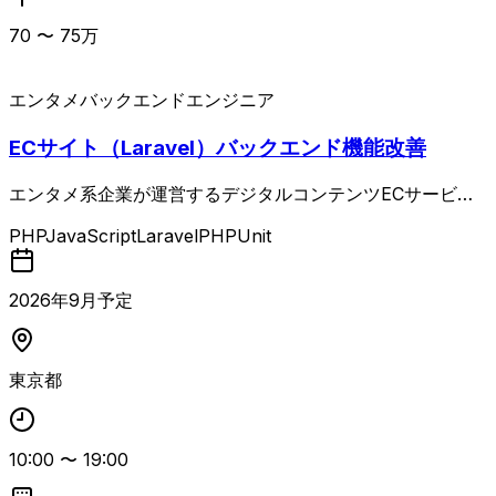
70
〜
75
万
エンタメ
バックエンドエンジニア
ECサイト（Laravel）バックエンド機能改善
エンタメ系企業が運営するデジタルコンテンツECサービス
において、PHP（Laravel）で構築されたバックエンドの機
PHP
JavaScript
Laravel
PHPUnit
能改修および保守開発を担当する案件。 既存サイトに対し
て、詳細設計から実装、テスト、改修までサーバーサイド開
発全般を継続的に対応いただきます。 既存コードを読み解
2026
年
9
月予定
き、影響範囲を考慮した上での修正や、仕様・挙動が不明確
な事象に対する調査・原因特定など、運用保守寄りの開発タ
スクが多い想定です。 チーム開発環境下で、Pull Request
東京都
を用いたコードレビューを行いながら、チケット管理ツール
（JIRA／Redmine等）でタスクを管理し、Dockerベースの
環境およびCI/CDツール（CircleCI、Jenkins等）を利用し
10:00
〜
19:00
て開発・運用を進めていくポジションです。 PHPUnit等を
用いたテストコードの修正・追加も含め、品質を意識した開