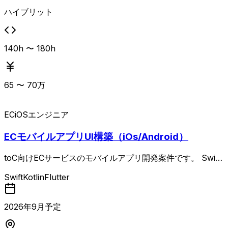
ーション力を持つ方に適した案件です。 モビリティとFinte
ハイブリット
chを掛け合わせたドメインで、コアロジックやスケーラビ
リティ設計に深く関わりたいエンジニアに向いています。
140h 〜 180h
65
〜
70
万
EC
iOSエンジニア
ECモバイルアプリUI構築（iOs/Android）
toC向けECサービスのモバイルアプリ開発案件です。 Swift
を用いたiOSアプリの設計・開発・保守・運用をメインに、
Swift
Kotlin
Flutter
SwiftUIによるUI実装も担当いただきます。 Kotlinを用いた
Androidアプリ開発やJetpack ComposeによるUI実装にも
関わる可能性があり、iOS/Android両OSでAIを活用した開
2026
年
9
月予定
発および開発フローの最適化にも取り組む環境です。 要件
定義からリリース、効果分析まで一貫してプロダクト開発に