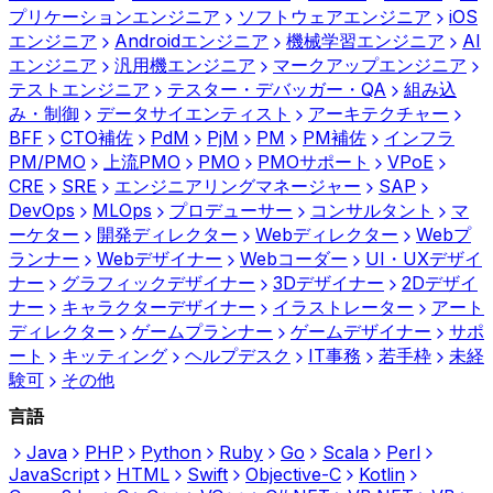
プリケーションエンジニア
ソフトウェアエンジニア
iOS
エンジニア
Androidエンジニア
機械学習エンジニア
AI
エンジニア
汎用機エンジニア
マークアップエンジニア
テストエンジニア
テスター・デバッガー・QA
組み込
み・制御
データサイエンティスト
アーキテクチャー
BFF
CTO補佐
PdM
PjM
PM
PM補佐
インフラ
PM/PMO
上流PMO
PMO
PMOサポート
VPoE
CRE
SRE
エンジニアリングマネージャー
SAP
DevOps
MLOps
プロデューサー
コンサルタント
マ
ーケター
開発ディレクター
Webディレクター
Webプ
ランナー
Webデザイナー
Webコーダー
UI・UXデザイ
ナー
グラフィックデザイナー
3Dデザイナー
2Dデザイ
ナー
キャラクターデザイナー
イラストレーター
アート
ディレクター
ゲームプランナー
ゲームデザイナー
サポ
ート
キッティング
ヘルプデスク
IT事務
若手枠
未経
験可
その他
言語
Java
PHP
Python
Ruby
Go
Scala
Perl
JavaScript
HTML
Swift
Objective-C
Kotlin