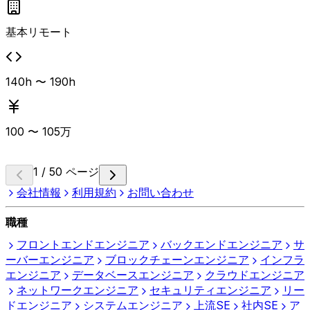
byによるバックエンド開発経験や外部サービス・他社シス
テムとのデータ連携経験があるとよりマッチ。
基本リモート
140h 〜 190h
100
〜
105
万
1 / 50 ページ
会社情報
利用規約
お問い合わせ
職種
フロントエンドエンジニア
バックエンドエンジニア
サ
ーバーエンジニア
ブロックチェーンエンジニア
インフラ
エンジニア
データベースエンジニア
クラウドエンジニア
ネットワークエンジニア
セキュリティエンジニア
リー
ドエンジニア
システムエンジニア
上流SE
社内SE
ア