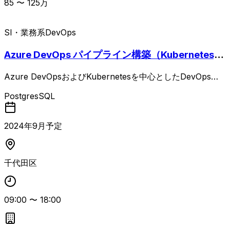
85
〜
125
万
SI・業務系
DevOps
Azure DevOps パイプライン構築（Kubernetes,D
ocker）
Azure DevOpsおよびKubernetesを中心としたDevOps／
マイクロサービス基盤の運営・管理案件です。 チームや関
PostgresSQL
係部署との調整、スケジュール管理、会議ファシリテーショ
ンを行いながら、タスク・進捗・課題・リスク管理を推進し
ます。 Kubernetes基盤の運用支援やAzure DevOpsを用い
2024
年
9
月予定
たCI/CD運用支援、システム監視、障害対応、エスカレーシ
ョン管理を担当し、運用改善や自動化推進、運用ドキュメン
トおよび報告資料の作成も行うポジションです。 プロジェ
千代田区
クト推進やステークホルダー調整の経験を活かしつつ、Azu
re／Kubernetes／Dockerなどのコンテナ技術やLinux、ネ
ットワーク、PostgreSQLの知識を用いて安定運用と改善を
09:00
〜
18:00
担っていただきます。