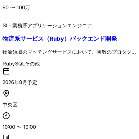
90
〜
100
万
SI・業務系
アプリケーションエンジニア
物流系サービス（Ruby）バックエンド開発
物流領域のマッチングサービスにおいて、複数のプロダクト
を対象とした機能開発および運用を担当するバックエンドエ
Ruby
SQL
その他
ンジニア案件。バックエンドを中心に、Webアプリケーシ
ョンやAPIの設計・開発、既存機能の改善を行い、クラウド
環境やコンテナ技術を活用しながら安定したサービス運用と
2026
年
8
月予定
開発効率の向上を目指します。 Rubyを用いたWebアプリケ
ーション・API開発経験、SQLを用いたデータベース開発経
験、AWSやGCPなどクラウド環境の利用経験、Dockerなど
中央区
コンテナ技術の利用経験が求められます。
10:00
〜
19:00