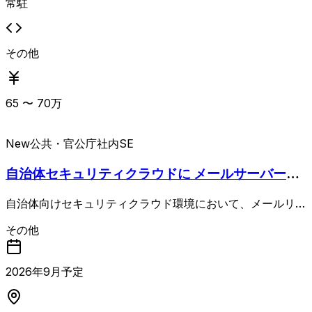
常駐
その他
65
〜
70
万
New
公共・官公庁
社内SE
自治体セキュリティクラウドに メールサーバー構
築
自治体向けセキュリティクラウド環境において、メールリレ
ーの構築を担当する案件。 数百ドメインを対象としたドメ
その他
イン単位のメールルーティング設定や、メールシステム切り
替え後の試験対応が主な業務となります。 メールサーバに
関する実務経験が必須であり、尚可要件としてメールサーバ
2026
年
9
月予定
全般の知識およびDNSに関する知識が求められます。 3名
募集のうち1名はリーダー以上のポジションとして、主体的
に課題を吸い上げて解決し、関係者と円滑にコミュニケーシ