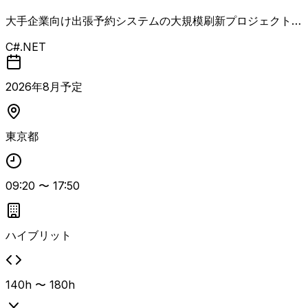
大手企業向け出張予約システムの大規模刷新プロジェクトで
す。 現行は.NET Framework C#によるスクラッチ開発シ
C#.NET
ステムで、社内トラベルコンサルタント約250名が24時間稼
働で利用している基幹システムの刷新を前提とした企画・推
進フェーズから参画します。 業務フローの抜本的見直し
2026
年
8
月予定
と、見積〜手配〜発券〜精算までの一連プロセスの最適化、
AI・データ活用による業務高度化、付帯商品の提案強化、U
I/UX改善などを通じて、利益を生む基幹システムへの転換
東京都
を目指す長期大型案件です。 現在はRFI作成着手フェーズ
で、RFI発出〜RFP作成〜ベンダー選定〜社内承認〜開発開
始までの一連のプロジェクトマネジメント支援・PMO業務
09:20
〜
17:50
を担っていただきます。 大規模システム構築経験を持ち、
開発〜設計〜要件定義〜PMといったキャリアを積んできた
方を想定しており、AWSの知見（資格保有であれば尚可）
と、大規模プロジェクトを管理できる推進力・コミュニケー
ハイブリット
ション力が重視されます。 勤務形態は豊洲への出社とリモ
ートの併用で、週3日程度の出社が想定されていますが、フ
ル出社可能な方は特に歓迎されます。 8月中旬からの長期参
140h 〜 180h
画を前提とし、商流は上位から弊社の直下で、商流の浅い方