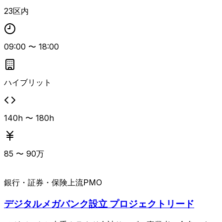
トツールを用いたコミュニケーションが求められます。 LD
23区内
APを利用した認証機能の設計・開発経験や、顧客折衝など
外部ステークホルダーとの定常的なコミュニケーション経験
があるとよりマッチします。
09:00
〜
18:00
ハイブリット
140h 〜 180h
85
〜
90
万
銀行・証券・保険
上流PMO
デジタルメガバンク設立 プロジェクトリード