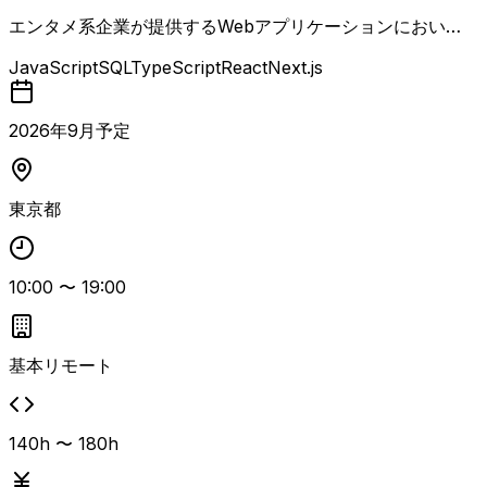
エンタメ系企業が提供するWebアプリケーションにおい
て、Reactベースのフレームワークで構築された既存サービ
JavaScript
SQL
TypeScript
React
Next.js
スの機能拡張および改善を担当するBFF。 Next.jsを用いた
SSR／CSRを前提とした画面設計やTypeScriptでの実装を
行いながら、UI／UX・SEO・表示速度などを継続的に改善
2026
年
9
月予定
していきます。 事業目線でユーザー体験の向上に取り組み
つつ、既存コードのリファクタリングやコードレビューにも
関与します。 また、Terraformなどを用いたIaCによるイン
東京都
フラ管理にも携わる可能性があり、アプリケーションからイ
ンフラまで一貫した改善に関わる。
10:00
〜
19:00
基本リモート
140h 〜 180h