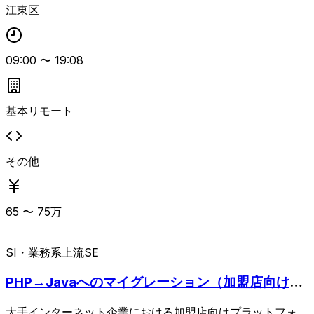
江東区
ョンを取りながら運用をリードできることが条件となりま
す。
09:00
〜
19:08
基本リモート
その他
65
〜
75
万
SI・業務系
上流SE
PHP→Javaへのマイグレーション（加盟店向けプ
ラットフォームリプレイス）
大手インターネット企業における加盟店向けプラットフォー