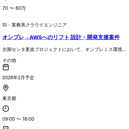
70
〜
80
万
SI・業務系
クラウドエンジニア
オンプレ→AWSへのリフト 設計・開発支援案件
次期センタ更改プロジェクトにおいて、オンプレミス環境か
らAWSへのリフトを行う案件です。 AWS環境への移行に
その他
向けた設計・開発作業、関連ドキュメントの作成、プロジェ
クト内での技術的な支援および各種調整を担当します。 オ
ンプレミスからAWSへの移行案件の実務経験が必須であ
2026
年
2
月予定
り、EC2、RDS、S3など主要なAWSサービスに関する知見
を前提とした即戦力ポジションです。 主体的に業務を推進
し、自発的な提案や行動ができる方に適した長期案件です。
東京都
09:00
〜
18:00