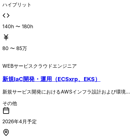
ハイブリット
140h 〜 180h
80
〜
85
万
WEBサービス
クラウドエンジニア
新規IaC開発・運用（ECSxrp、EKS）
新規サービス開発におけるAWSインフラ設計および環境構
築、既存サービスのインフラ改善・保守運用を担当する案
その他
件。 Terraformを用いたIaCによりECS／EKS／サーバレス
環境の設計・構築・運用を行い、GitHub Actionsを活用し
たCI/CDパイプラインの設計・構築・運用も担う。 AWS上
2026
年
4
月予定
で設計～構築～運用まで一貫して対応し、大規模サービスの
インフラ運用にも関わるポジション。 週2～3日程度の出社