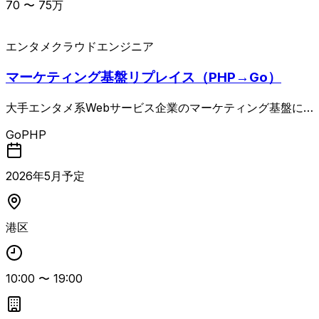
70
〜
75
万
エンタメ
クラウドエンジニア
マーケティング基盤リプレイス（PHP→Go）
大手エンタメ系Webサービス企業のマーケティング基盤に
関するWebアプリケーション開発案件です。 メールマガジ
Go
PHP
ン配信基盤の開発・運用保守や、既存マーケティング基盤か
ら新基盤へのリプレイス対応を担当します。 既存はPHPで
構築された基盤の運用保守を行いつつ、Goとクラウド環境
2026
年
5
月予定
（AWSまたはGCP）を用いた新基盤の設計・開発・運用保
守まで一貫して対応いただきます。 Webアプリケーション
の要件定義から設計、実装、テスト、運用保守まで幅広い工
港区
程を担当するポジションです。
10:00
〜
19:00