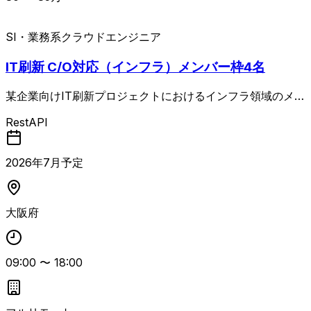
SI・業務系
クラウドエンジニア
IT刷新 C/O対応（インフラ）メンバー枠4名
某企業向けIT刷新プロジェクトにおけるインフラ領域のメン
バークラス要員募集です。 2028年カットオーバーを目標と
RestAPI
したシステム刷新案件で、現在は要件定義中、7月から基本
設計フェーズに移行予定です。 長期的に参画し、AWSを中
心としたインフラ設計・構築およびCI/CD基盤の整備、セキ
2026
年
7
月予定
ュリティ要件を踏まえた設計対応などを行っていただきま
す。 顧客折衝を含む上流寄りのインフラエンジニアとして
の参画を想定しています。
大阪府
09:00
〜
18:00