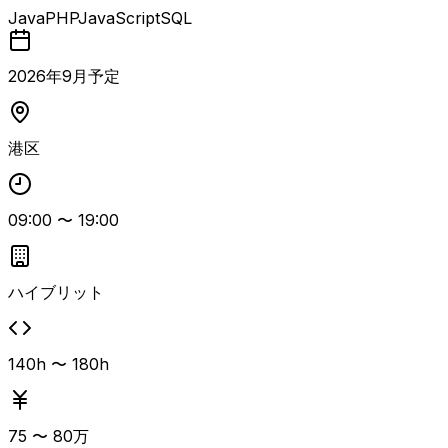
計・構築・運用保守までをリードいただくクラウドエンジニ
Java
PHP
JavaScript
SQL
ア案件。 LAMP系WebサービスおよびAWSを中心としたイ
ンフラ基盤に対し、非機能要件定義、テストケースの作成・
実施、障害対応などを通じて安定運用を支えていただきま
2026
年
9
月予定
す。 開発エンジニアや非エンジニアとも連携しながら、実
装方針の検討やコードレビュー、エンジニアの技術的リード
も期待されるポジションです。技術力に加え、職種を問わず
港区
円滑にコミュニケーションを取れる方、チームプレーを重視
できる方に適した環境です。
09:00
〜
19:00
ハイブリット
140h 〜 180h
75
〜
80
万