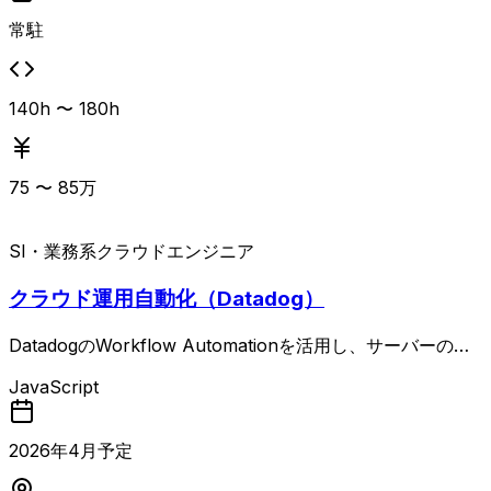
常駐
140h 〜 180h
75
〜
85
万
SI・業務系
クラウドエンジニア
クラウド運用自動化（Datadog）
DatadogのWorkflow Automationを活用し、サーバーの正
常性確認、再起動、障害復旧などの一連の運用を自動化する
JavaScript
開発支援案件です。 監視オペレーターの一次対応を自動化
することを目的としており、AWSまたはAzure上のシステ
ム運用を前提とした運用設計や運用自動化の要件整理・実装
2026
年
4
月予定
を行います。 顧客折衝を通じて要件定義や仕様調整を行
い、新規UIの設計・開発、コード品質や保守性向上に向け