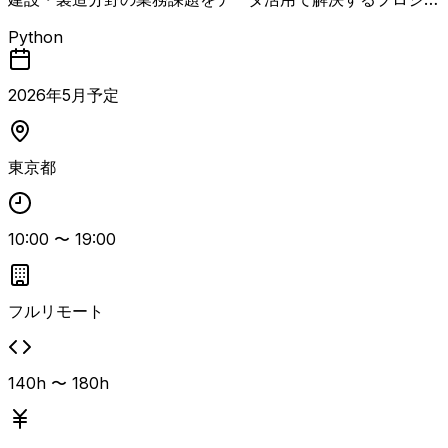
クトにおいて、機械学習エンジニアとしてモデル開発および
Python
分析基盤の設計・構築を担当する案件。回帰・分類モデルの
実装や、LLMを用いた自然言語処理による解析、AWS環境
上でのシステム開発・運用が主な業務となります。 Python
2026
年
5
月予定
を用いた機械学習モデル構築経験、LLMを用いた開発経
験、AIアプリケーション開発経験が必須となり、自然言語
データ向け分析モデル開発経験やインフラ構築経験があると
東京都
よりマッチします。
10:00
〜
19:00
フルリモート
140h 〜 180h