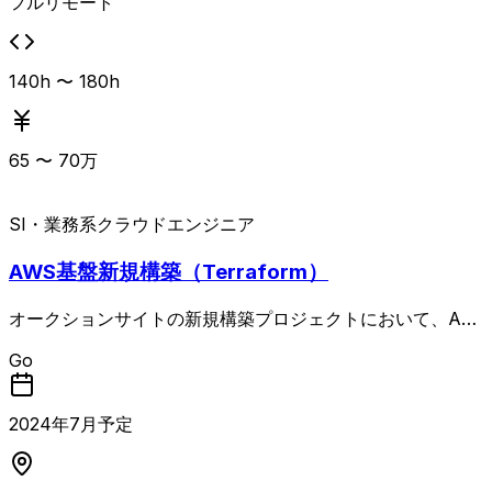
フルリモート
140h 〜 180h
65
〜
70
万
SI・業務系
クラウドエンジニア
AWS基盤新規構築（Terraform）
オークションサイトの新規構築プロジェクトにおいて、AW
S上の基盤設計・構築を担当する案件です。 EKSを中心とし
Go
たコンテナ基盤の環境構築を行い、IaC（Terraform）およ
びGoによるテスト自動化を用いて設計と構築を並行して進
めます。 EC2やネットワーク、IAMなどのAWSリソース設
2024
年
7
月予定
計・構築に加え、Terraform（HCL）によるインフラ構築自
動化とEKSを用いた環境構築が主な業務となります。 AI開
発を取り入れることで工期短縮を図る方針のため、新しい技