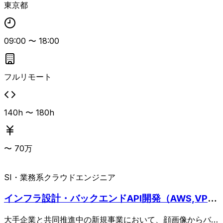
東京都
術要素にも前向きに取り組めるインフラエンジニア向けの案
件です。
09:00
〜
18:00
フルリモート
140h 〜 180h
〜
70
万
SI・業務系
クラウドエンジニア
インフラ設計・バックエンドAPI開発（AWS,VPC,
IAM）
大手企業と共同推進中の新規事業において、顔画像からバイ