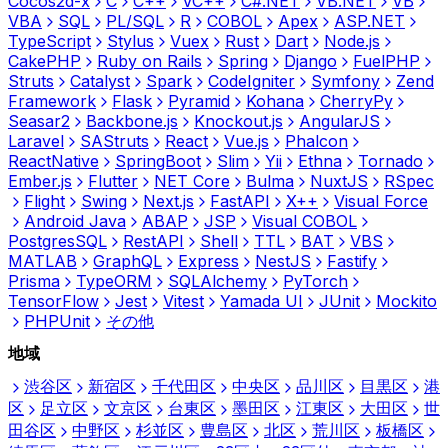
Cocos2d-x
C
C++
VC++
C#.NET
VB.NET
VB
VBA
SQL
PL/SQL
R
COBOL
Apex
ASP.NET
TypeScript
Stylus
Vuex
Rust
Dart
Node.js
CakePHP
Ruby on Rails
Spring
Django
FuelPHP
Struts
Catalyst
Spark
CodeIgniter
Symfony
Zend
Framework
Flask
Pyramid
Kohana
CherryPy
Seasar2
Backbone.js
Knockout.js
AngularJS
Laravel
SAStruts
React
Vue.js
Phalcon
ReactNative
SpringBoot
Slim
Yii
Ethna
Tornado
Ember.js
Flutter
NET Core
Bulma
NuxtJS
RSpec
Flight
Swing
Next.js
FastAPI
X++
Visual Force
Android Java
ABAP
JSP
Visual COBOL
PostgresSQL
RestAPI
Shell
TTL
BAT
VBS
MATLAB
GraphQL
Express
NestJS
Fastify
Prisma
TypeORM
SQLAlchemy
PyTorch
TensorFlow
Jest
Vitest
Yamada UI
JUnit
Mockito
PHPUnit
その他
地域
渋谷区
新宿区
千代田区
中央区
品川区
目黒区
港
区
足立区
文京区
台東区
墨田区
江東区
大田区
世
田谷区
中野区
杉並区
豊島区
北区
荒川区
板橋区