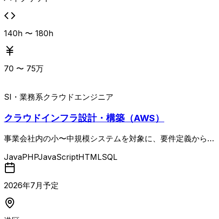
140h 〜 180h
70
〜
75
万
SI・業務系
クラウドエンジニア
クラウドインフラ設計・構築（AWS）
事業会社内の小〜中規模システムを対象に、要件定義から設
計・構築・運用保守までをリードするクラウドインフラエン
Java
PHP
JavaScript
HTML
SQL
ジニアの案件です。 LAMP系WebサービスおよびAWSを中
心としたインフラ環境において、非機能要件定義、テストケ
ース作成・実施、障害対応などを通じて安定稼働を支える役
2026
年
7
月予定
割を担います。 開発エンジニアや非エンジニアとも連携し
ながら、実装方針の検討やコードレビュー、エンジニアの技
術的リードも期待されます。 Linux、AWS、Apache、My