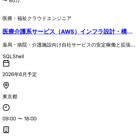
〜
80
万
医療・福祉
クラウドエンジニア
医療介護系サービス（AWS）インフラ設計・構
築・運用 リーダークラス枠
薬局・病院・介護施設向け自社サービスの安定稼働と拡張性
向上を目的とした、AWSベースのインフラ基盤の設計・構
SQL
Shell
築・運用を包括的に担当する案件 新規・既存機能に対する
設計・開発・テスト・リリース対応に加え、保守・監視・ト
ラブルシュート・バグ修正、アーキテクチャ見直しやリファ
2026
年
6
月予定
クタリング、負荷試験・性能改善などを継続的に行います。
フロントエンド・バックエンドなどアプリ開発チームと密に
連携し、インフラ視点での技術相談や要件・仕様策定のサポ
東京都
ートも求められます。 〈開発環境〉 ・クラウド/OS：AWS
（VPC, EC2, RDS, S3 ほか）、Linux ・ミドルウェア：Ap
ache, Nginx, MySQL ・CI/CD：GitHub Actions, Jenkins,
09:00
〜
18:00
GitLab CI ・IaC：Ansible, Terraform, CloudFormation ・
監視/可視化：Zabbix, Grafana, Prometheus ・開発手法：
アジャイル