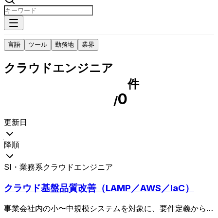
言語
ツール
勤務地
業界
クラウドエンジニア
件
0
/
更新日
降順
SI・業務系
クラウドエンジニア
クラウド基盤品質改善（LAMP／AWS／IaC）
事業会社内の小〜中規模システムを対象に、要件定義から設