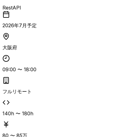
ダークラス要員募集。 2028年カットオーバーを目標とした
RestAPI
システム刷新案件で、現在は要件定義中、7月から基本設計
フェーズに移行予定です。 AWSを中心としたインフラおよ
びCI/CD基盤の設計・構築、セキュリティ要件を踏まえた上
2026
年
7
月予定
流設計、顧客折衝を含む対外調整、チームメンバーのタスク
管理などを担っていただきます。 フルリモートを基本とし
つつ、週1回程度大阪または名古屋での顧客打合せに出張対
大阪府
応いただけるリーダー層を想定しています。
09:00
〜
18:00
フルリモート
140h 〜 180h
80
〜
85
万