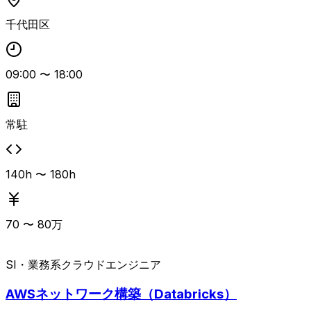
た改善提案と実装も担当します。 自己タスクを適切に管理
千代田区
しつつ、Datadogやクラウドサービスを組み合わせた運用自
動化の仕組みを構築できるエンジニア向けの案件です。
09:00
〜
18:00
常駐
140h 〜 180h
70
〜
80
万
SI・業務系
クラウドエンジニア
AWSネットワーク構築（Databricks）