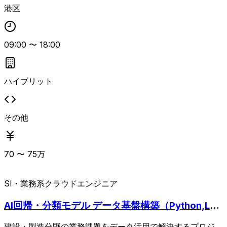
ーキテクチャ設計などの経験があるとよりマッチします。
港区
長期想定のインフラ・クラウド基盤案件で、PM経験がある
方は上流設計や推進面も期待されています。
09:00
〜
18:00
ハイブリット
その他
70
〜
75
万
SI・業務系
クラウドエンジニア
AI回帰・分類モデル データ基盤構築（Python,LL
M）
建設・製造分野の業務課題をデータ活用で解決するプロジェ