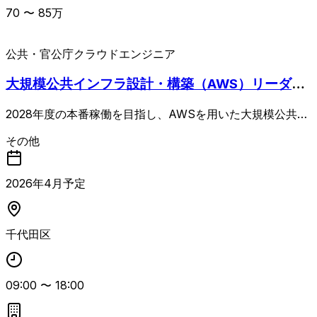
70
〜
85
万
公共・官公庁
クラウドエンジニア
大規模公共インフラ設計・構築（AWS）リーダー
枠
2028年度の本番稼働を目指し、AWSを用いた大規模公共シ
ステムの環境構築準備フェーズに参画するインフラ上流案件
その他
です。 外部ベンダーが作成する各種設計書のレビューや、
複数サブプロジェクト間の整合性確認、横断的なインフラ課
題の抽出と解決策の提示、ベンダー検討結果の検証などを担
2026
年
4
月予定
当します。 AWS設計構築経験と大規模インフラ案件での上
流工程・リーダー経験を活かし、公共系システムの基盤をリ
ードするポジションです。
千代田区
09:00
〜
18:00