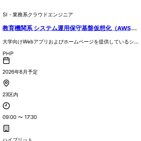
SI・業務系
クラウドエンジニア
教育機関系 システム運用保守基盤仮想化（AWS,V
Mware,RHEL）
大学向けWebアプリおよびホームページを提供しているシ
ステムに対し、VMwareおよびAWS上の仮想化基盤の保守
PHP
運用を行う案件。 現行のVMware基盤から次期AWS基盤へ
の構築・移行対応に加え、仮想サーバ払い出しや基盤メンテ
ナンスなどの問い合わせ対応・エンハンス対応を担当しま
2026
年
8
月予定
す。 基本的には既存の運用手順書に沿って作業を行います
が、初回作業時には新規の手順書作成も発生します。 AWS
やRHEL、Apache、PHPなどの運用経験を活かしつつ、大
23区内
規模システムのインフラ運用に長期的に関わりたいエンジニ
ア向けの案件です。
09:00
〜
17:30
ハイブリット