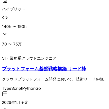
ハイブリット
140h 〜 190h
70
〜
75
万
SI・業務系
クラウドエンジニア
プラットフォーム基盤戦略構築 リード枠
クラウドプラットフォーム開発において、技術リードを担っ
ていただきます。 CPOやPOと開発組織の橋渡しを行いなが
TypeScript
Python
Go
ら、アーキテクチャ設計や実装に深く関与できるポジション
です。
2026
年
1
月予定