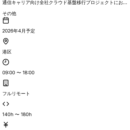
通信キャリア向け全社クラウド基盤移行プロジェクトにおい
て、Azure基盤の要件定義から設計・構築、移行まで一貫し
その他
て対応いただく案件です。 既存Azureテナント内に複数環
境が混在している状況を解消するため、ガバナンスとアジリ
ティの両立を目的としたクラウド基盤の統合・再構成を推進
2026
年
4
月予定
します。 環境分離および新規テナント構築を行い、全社共
通クラウド基盤へ移行する計画であり、大規模クラウド基盤
移行プロジェクトを自走してリードできる方を求めていま
港区
す。
09:00
〜
18:00
フルリモート
140h 〜 180h