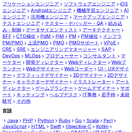
プリケーションエンジニア
ソフトウェアエンジニア
iOS
エンジニア
Androidエンジニア
機械学習エンジニア
AI
エンジニア
汎用機エンジニア
マークアップエンジニア
テストエンジニア
テスター・デバッガー・QA
組み込
み・制御
データサイエンティスト
アーキテクチャー
BFF
CTO補佐
PdM
PjM
PM
PM補佐
インフラ
PM/PMO
上流PMO
PMO
PMOサポート
VPoE
CRE
SRE
エンジニアリングマネージャー
SAP
DevOps
MLOps
プロデューサー
コンサルタント
マ
ーケター
開発ディレクター
Webディレクター
Webプ
ランナー
Webデザイナー
Webコーダー
UI・UXデザイ
ナー
グラフィックデザイナー
3Dデザイナー
2Dデザイ
ナー
キャラクターデザイナー
イラストレーター
アート
ディレクター
ゲームプランナー
ゲームデザイナー
サポ
ート
キッティング
ヘルプデスク
IT事務
若手枠
未経
験可
その他
言語
Java
PHP
Python
Ruby
Go
Scala
Perl
JavaScript
HTML
Swift
Objective-C
Kotlin