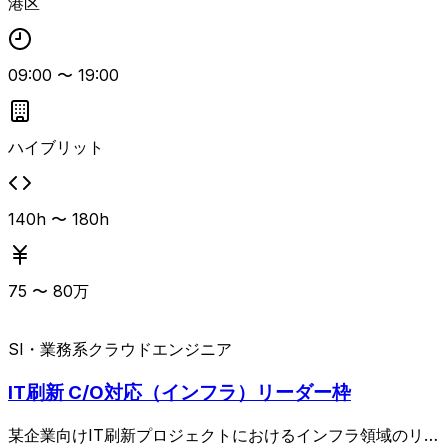
港区
SQL、Terraform、Ansible、Itamaeなどの技術スタックを
用いる環境で、技術力に加えてチームプレーや職種横断のコ
ミュニケーション能力が重視される案件です。
09:00
〜
19:00
ハイブリット
140h 〜 180h
75
〜
80
万
SI・業務系
クラウドエンジニア
IT刷新 C/O対応（インフラ）リーダー枠
某企業向けIT刷新プロジェクトにおけるインフラ領域のリー