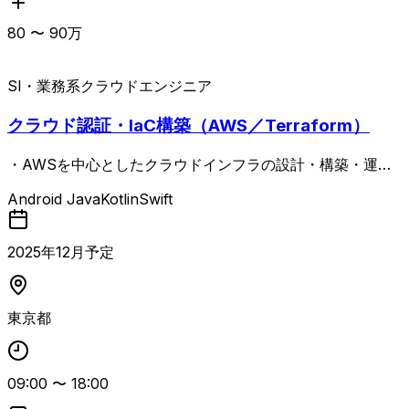
80
〜
90
万
SI・業務系
クラウドエンジニア
クラウド認証・IaC構築（AWS／Terraform）
・AWSを中心としたクラウドインフラの設計・構築・運
用・保守 ・Terraformを用いたIaCによる環境構築（Dev／
Android Java
Kotlin
Swift
PPD／PROD） ・Cognito認証設計、ログ・監視設計、セキ
ュリティ対応 ・GCP／Azureにおけるサブスクリプション
管理、監視、ロギング対応 ・非機能要件全般の設計および
2025
年
12
月予定
改善提案 ・Mermaidを用いたシステム構成図の作成 ・アプ
リ（iOS／Android）のリリース管理支援 ・チームメンバー
への技術的リード／進行支援 ・AIツール（Copilot／GPT
東京都
等）を活用した生産性向上・ドキュメント整備 PJでのポジ
ションや背景など詳細は備考記載
09:00
〜
18:00