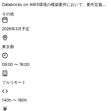
Databricks on AWS環境の構築案件において、要件定義以
降の全工程を担当いただくポジションです。 Databricks自
その他
体は元請けメンバーが対応しているため、本ポジションでは
主にAWS上のVPC設計・構築やファイアウォール設定など
ネットワーク周りを中心にご対応いただきます。 要件定義
2026
年
3
月予定
から設計、構築、テスト、運用設計まで一連のフェーズに関
わることができるため、上流からインフラ構築まで幅広く対
応可能な方に適した案件です。 フルリモートでの参画が可
東京都
能なため、地方在住の方もご応募いただけます。
09:00
〜
18:00
フルリモート
140h 〜 180h