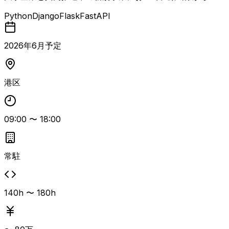
タルデータを取得する技術を活用したサービスのインフラお
Python
Django
Flask
FastAPI
よびバックエンドの中核を担う案件。 管理者向けWEBアプ
リとユーザー向けモバイルアプリを支えるサーバーサイド/
APIの設計・実装に加え、AWS上でのインフラ設計・構
2026
年
6
月予定
築・運用を一貫して担当します。 AWSのVPCやIAMなどを
用いたインフラ構築、コンテナやサーバーレスを活用した運
用、RDBを前提としたDB設計とパフォーマンスチューニン
港区
グが求められます。
09:00
〜
18:00
常駐
140h 〜 180h