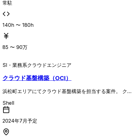
常駐
140h 〜 180h
85
〜
90
万
SI・業務系
クラウドエンジニア
クラウド基盤構築（OCI）
浜松町エリアにてクラウド基盤構築を担当する案件。 クラ
ウド基盤の設計・構築、仮想VMへのミドルウェア／アプリ
Shell
ケーション導入、アーキテクチャ設計、クラウド環境の構築
および運用支援などを一貫して対応いただきます。 クラウ
ド設計・構築経験およびLinux環境の構築・運用経験を必須
2024
年
7
月予定
とし、OCIやAWS、Kubernetes、クラウドセキュリティ設
計、複数VPC環境でのネットワーク設計、ゼロトラストア