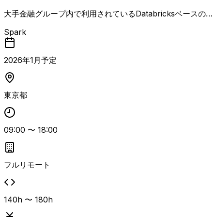
大手金融グループ内で利用されているDatabricksベースの
社内AI基盤において、 利用部門からの申請・問い合わせ対
Spark
応、および基盤機能の保守・拡充をご担当いただきます。
業務内容： ・AI基盤利用部門からの各種申請対応 - 利用
区画／グループの払い出し - 利用ユーザー登録と権限付
2026
年
1
月予定
与 - 他システムとの接続設定 など ・AI基盤利用部門から
の問い合わせ対応／調査 - 関連部署への確認、原因切り
分け、対応方針の策定と実行 - Sparkログを用いた原因調
東京都
査・切り分け ・AI基盤が提供する機能のメンテナンス -
機能改善、不具合対応 等 ・AI基盤機能の拡充 - 制限して
いるDatabricks機能の開放検討 - 新たにリリースされたD
09:00
〜
18:00
atabricks機能の開放／制限方針の検討
フルリモート
140h 〜 180h