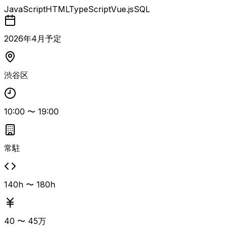
peおよびWordPressを利用したフロントエンド実装・改修
JavaScript
HTML
TypeScript
Vue.js
SQL
が主な業務となる想定で、3年以上のフロントエンド開発経
験が求められます。 新しい技術や未知の領域を自らキャッ
チアップし、自己学習できるエンジニアがフィットします。
2026
年
4
月予定
デザインサイドとの連携経験があると、UI調整やデザイン
反映のコミュニケーションがスムーズに進められるため尚可
です。 基本常駐・服装自由の環境となります。
渋谷区
10:00
〜
19:00
常駐
140h 〜 180h
40
〜
45
万