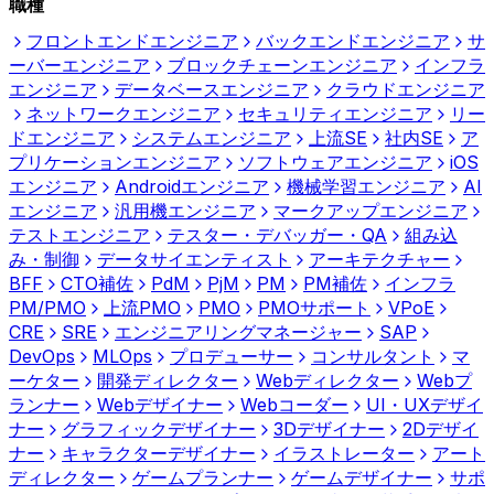
職種
フロントエンドエンジニア
バックエンドエンジニア
サ
ーバーエンジニア
ブロックチェーンエンジニア
インフラ
エンジニア
データベースエンジニア
クラウドエンジニア
ネットワークエンジニア
セキュリティエンジニア
リー
ドエンジニア
システムエンジニア
上流SE
社内SE
ア
プリケーションエンジニア
ソフトウェアエンジニア
iOS
エンジニア
Androidエンジニア
機械学習エンジニア
AI
エンジニア
汎用機エンジニア
マークアップエンジニア
テストエンジニア
テスター・デバッガー・QA
組み込
み・制御
データサイエンティスト
アーキテクチャー
BFF
CTO補佐
PdM
PjM
PM
PM補佐
インフラ
PM/PMO
上流PMO
PMO
PMOサポート
VPoE
CRE
SRE
エンジニアリングマネージャー
SAP
DevOps
MLOps
プロデューサー
コンサルタント
マ
ーケター
開発ディレクター
Webディレクター
Webプ
ランナー
Webデザイナー
Webコーダー
UI・UXデザイ
ナー
グラフィックデザイナー
3Dデザイナー
2Dデザイ
ナー
キャラクターデザイナー
イラストレーター
アート
ディレクター
ゲームプランナー
ゲームデザイナー
サポ