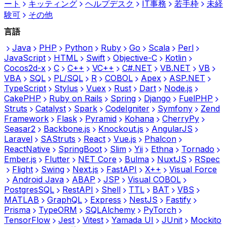
ート
キッティング
ヘルプデスク
IT事務
若手枠
未経
験可
その他
言語
Java
PHP
Python
Ruby
Go
Scala
Perl
JavaScript
HTML
Swift
Objective-C
Kotlin
Cocos2d-x
C
C++
VC++
C#.NET
VB.NET
VB
VBA
SQL
PL/SQL
R
COBOL
Apex
ASP.NET
TypeScript
Stylus
Vuex
Rust
Dart
Node.js
CakePHP
Ruby on Rails
Spring
Django
FuelPHP
Struts
Catalyst
Spark
CodeIgniter
Symfony
Zend
Framework
Flask
Pyramid
Kohana
CherryPy
Seasar2
Backbone.js
Knockout.js
AngularJS
Laravel
SAStruts
React
Vue.js
Phalcon
ReactNative
SpringBoot
Slim
Yii
Ethna
Tornado
Ember.js
Flutter
NET Core
Bulma
NuxtJS
RSpec
Flight
Swing
Next.js
FastAPI
X++
Visual Force
Android Java
ABAP
JSP
Visual COBOL
PostgresSQL
RestAPI
Shell
TTL
BAT
VBS
MATLAB
GraphQL
Express
NestJS
Fastify
Prisma
TypeORM
SQLAlchemy
PyTorch
TensorFlow
Jest
Vitest
Yamada UI
JUnit
Mockito