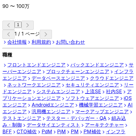
90
〜
100
万
1
1 / 1 ページ
会社情報
利用規約
お問い合わせ
職種
フロントエンドエンジニア
バックエンドエンジニア
サ
ーバーエンジニア
ブロックチェーンエンジニア
インフラ
エンジニア
データベースエンジニア
クラウドエンジニア
ネットワークエンジニア
セキュリティエンジニア
リー
ドエンジニア
システムエンジニア
上流SE
社内SE
ア
プリケーションエンジニア
ソフトウェアエンジニア
iOS
エンジニア
Androidエンジニア
機械学習エンジニア
AI
エンジニア
汎用機エンジニア
マークアップエンジニア
テストエンジニア
テスター・デバッガー・QA
組み込
み・制御
データサイエンティスト
アーキテクチャー
BFF
CTO補佐
PdM
PjM
PM
PM補佐
インフラ