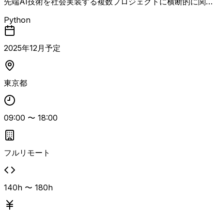
先端AI技術を社会実装する複数プロジェクトに横断的に関
与し、AIエンジニアリングの責任者として、主にAI設計・
Python
開発検証の品質担保・エンジニアチームのマネジメント・顧
客への技術的説明をリードいただきます。 業務内容には、
ビジネス要件を踏まえたAI活用の方針策定、AIの要件定
2025
年
12
月予定
義・設計、開発 (既存アセットへのキャッチアップを含
む)、AIの検証設計、検証の実行、結果の分析、改善方針の
策定、他のAIエンジニアのマネジメント、成果物 (コード・
東京都
報告資料) の品質管理、PMとの連携、顧客への技術的説
明。 AIに関するシニアクラスの開発知見とリーダーシップ
のある人材が望ましい。
09:00
〜
18:00
フルリモート
140h 〜 180h