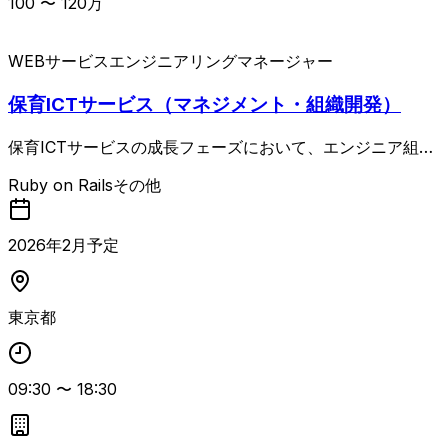
100
〜
120
万
WEBサービス
エンジニアリングマネージャー
保育ICTサービス（マネジメント・組織開発）
保育ICTサービスの成長フェーズにおいて、エンジニア組織
の中核としてピープルマネジメントと組織開発をリードする
Ruby on Rails
その他
エンジニアリングマネージャー案件です。 エンジニアメン
バーの目標設定、1on1、評価、キャリア開発支援に加え、O
KR／KPI策定や組織課題の特定・改善施策の立案と実行を
2026
年
2
月予定
担っていただきます。 また、採用候補者の見極めやオンボ
ーディング、組織文化の醸成、PdMとの連携による開発リ
ソース配分・チーム編成、フルリモート環境下でのコミュニ
東京都
ケーション設計とチームビルディングなど、エンジニア組織
の最大化に関わる幅広いマネジメント業務をお任せする想定
です。 ピープルマネジメントと組織開発の経験・実績を活
かしつつ、Webサービス開発の知見を背景にエンジニア視
09:30
〜
18:30
点で組織をリードできる方に適した案件です。