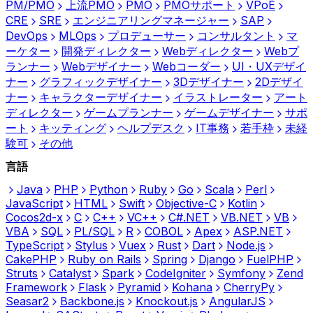
PM/PMO
上流PMO
PMO
PMOサポート
VPoE
CRE
SRE
エンジニアリングマネージャー
SAP
DevOps
MLOps
プロデューサー
コンサルタント
マ
ーケター
開発ディレクター
Webディレクター
Webプ
ランナー
Webデザイナー
Webコーダー
UI・UXデザイ
ナー
グラフィックデザイナー
3Dデザイナー
2Dデザイ
ナー
キャラクターデザイナー
イラストレーター
アート
ディレクター
ゲームプランナー
ゲームデザイナー
サポ
ート
キッティング
ヘルプデスク
IT事務
若手枠
未経
験可
その他
言語
Java
PHP
Python
Ruby
Go
Scala
Perl
JavaScript
HTML
Swift
Objective-C
Kotlin
Cocos2d-x
C
C++
VC++
C#.NET
VB.NET
VB
VBA
SQL
PL/SQL
R
COBOL
Apex
ASP.NET
TypeScript
Stylus
Vuex
Rust
Dart
Node.js
CakePHP
Ruby on Rails
Spring
Django
FuelPHP
Struts
Catalyst
Spark
CodeIgniter
Symfony
Zend
Framework
Flask
Pyramid
Kohana
CherryPy
Seasar2
Backbone.js
Knockout.js
AngularJS