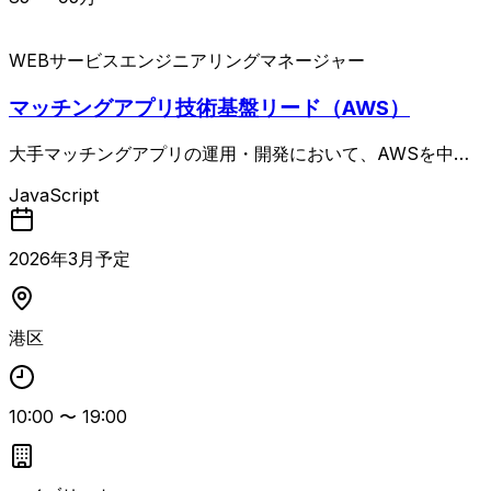
WEBサービス
エンジニアリングマネージャー
マッチングアプリ技術基盤リード（AWS）
大手マッチングアプリの運用・開発において、AWSを中心
とした技術基盤の戦略立案と推進を担うシニアテックマネー
JavaScript
ジャーポジション。 AWS移行完了後のフェーズとして、安
定運用やコスト最適化、セキュリティ強化、クラウドネイテ
ィブ化などを見据え、サービス全体を俯瞰したアーキテクチ
2026
年
3
月予定
ャ設計や技術方針策定をリードします。 具体的には、AWS
基盤の技術戦略立案・推進、アーキテクチャ設計・最適化、
コード／設計レビュー、セキュリティ・SRE・運用方針の策
港区
定、パフォーマンスや信頼性・コストの最適化、経営層や開
発部門と連携した技術的意思決定、技術選定や標準化・ナレ
ッジ整備などを担当します。 組織横断で技術基盤を牽引で
10:00
〜
19:00
きるシニアクラスの人材を想定した案件です。