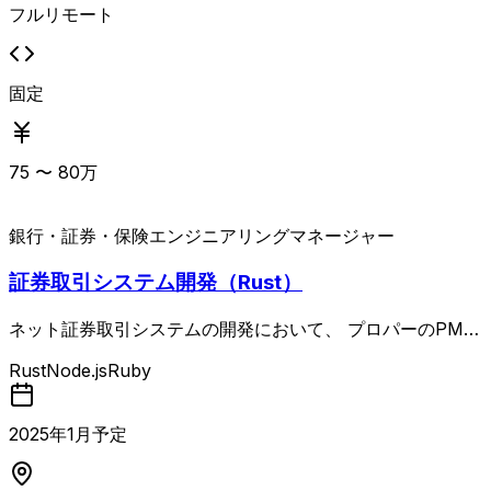
フルリモート
固定
75
〜
80
万
銀行・証券・保険
エンジニアリングマネージャー
証券取引システム開発（Rust）
ネット証券取引システムの開発において、 プロパーのPMと
SEの間に入り顧客折衝、要件定義、テスト計画などを行っ
Rust
Node.js
Ruby
ていただきます。 【NG要件】 ・案件期間短いのが続いて
いる ・コンサルタント気質（プレイヤー経験がない）
2025
年
1
月予定