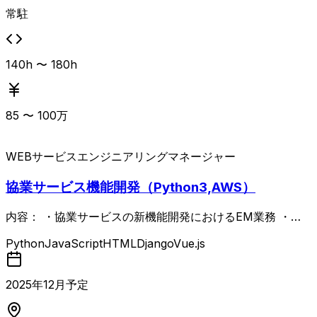
常駐
140h 〜 180h
85
〜
100
万
WEBサービス
エンジニアリングマネージャー
協業サービス機能開発（Python3,AWS）
内容： ・協業サービスの新機能開発におけるEM業務 ・新
規Webサービスの企画・開発マネジメント ・既存製品の改
Python
JavaScript
HTML
Django
Vue.js
善・追加開発マネジメント ・チームメンバーの進捗管理、
要件定義～基本設計の上流工程推進
2025
年
12
月予定