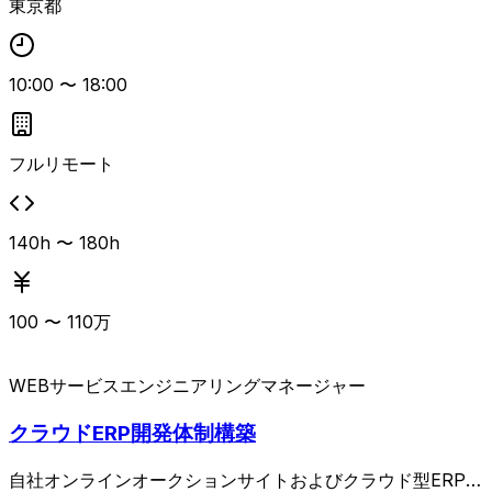
東京都
ムのパフォーマンス最大化に向けた環境整備を担う役割で
す。 AIエージェントや各種AI支援ツールを活用した開発体
制の構築・運用に興味があるエンジニアリングマネージャー
10:00
〜
18:00
向けの案件です。
フルリモート
140h 〜 180h
100
〜
110
万
WEBサービス
エンジニアリングマネージャー
クラウドERP開発体制構築
自社オンラインオークションサイトおよびクラウド型ERPの