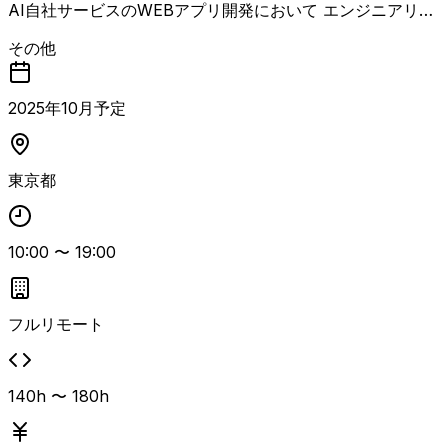
AI自社サービスのWEBアプリ開発において エンジニアリン
グマネージャーとして下記業務をお任せします。 ・開発チ
その他
ームの機能デリバリーの責任者として、タスク管理、進捗管
理、 アサインメントなどのプロジェクトマネジメントを
適切に行い、 開発チームをリードする ・プロダクト開発
2025
年
10
月予定
の方向性と実現可能性をプロダクトマネージャーやUXデザ
イナー、 各分野のテックリードと協議検討する ・現場の
技術課題に対して、エンジニアと議論し課題解決を促す ・
東京都
機能開発・負債解消・技術投資のバランスを考慮した開発ロ
ードマップを策定し、 その実現をリードする ・開発チー
ムのパフォーマンスを最大化するため、 チームの障害を
取り除きメンバーが開発に集中できる環境を整備する
10:00
〜
19:00
フルリモート
140h 〜 180h