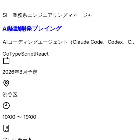
SI・業務系
エンジニアリングマネージャー
AI駆動開発プレイング
AIコーディングエージェント（Claude Code、Codex、Cur
sor、GitHub Copilot、Devin等）を活用しながら、新規事
Go
TypeScript
React
業領域のWebサービス開発においてプレイングマネージャ
ーとして参画いただく案件。 要件定義〜設計〜開発〜テス
ト〜運用まで一通りの工程を理解し、自ら実装・レビュー・
2026
年
8
月予定
障害対応を行いつつ、開発チームをリードしていただきま
す。 具体的には、 AIコーディングエージェントを自ら活用
し、設計・実装・レビューまで手を動かしながら開発チーム
渋谷区
をリードする タスク管理・進捗管理・アサインメントなど
基本的な統率はAIやツールに委ね、人間の判断が必要な意
思決定や調整にリソースを集中する プロダクト開発の方向
10:00
〜
19:00
性と実現可能性をプロダクトマネージャーやUXデザイナ
ー、各分野のテックリードと協議検討する 現場の技術課題
に対して、エンジニアと議論し課題解決を促す 機能開発・
負債解消・技術投資のバランスを考慮した開発ロードマップ
フルリモート