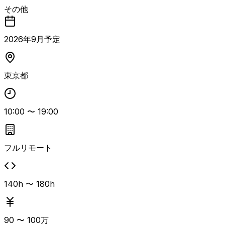
リングマネージャーとしてAI駆動開発をリードするポジシ
その他
ョンです。 AIコーディングエージェントを自ら活用し、設
計・実装・コードレビューまで手を動かしながら開発チーム
を牽引します。 タスク管理や進捗管理、アサインメントな
2026
年
9
月予定
どの統率業務はAIや各種ツールに委ね、人間の判断が必要
な意思決定やステークホルダー調整に注力していただきま
す。 プロダクトマネージャーやUXデザイナー、各分野のテ
東京都
ックリードと連携し、プロダクト開発の方向性と実現可能性
を検討しながら、機能開発・技術的負債解消・技術投資のバ
ランスを考慮した開発ロードマップを策定し、その実現を主
導します。 現場の技術課題に対してエンジニアと議論しな
10:00
〜
19:00
がら課題解決を促し、AI駆動開発を前提としたチーム運営
を行うことで、メンバーが開発に集中できる環境を整備しま
す。 開発チームの機能デリバリー責任者として、チーム全
フルリモート
体のアウトプット品質と開発速度に責任を持つ役割です。
AI駆動開発のチーム導入・浸透経験、複雑なドメインモデ
リング経験、UXを重視した設計経験、短期・長期のリスク
140h 〜 180h
マネジメント経験、プロダクトオーナー経験が挙げられてい
ます。
90
〜
100
万