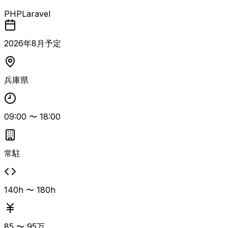
設計・実装に携わりつつ、エンジニアリングマネージャーと
PHP
Laravel
して開発体制の構築と運営を行う案件。 メンバーマネジメ
ント、技術指導、評価体制の構築に加え、POと連携した要
件定義、技術選定、中長期の技術ロードマップ策定をリード
2026
年
8
月予定
する。 AWSを用いたインフラ設計・構築やCI/CDパイプラ
イン整備など、開発基盤の構築と継続的改善も担当する。
バックエンドはPHP（Laravel）を中心とした構成で、数十
兵庫県
名規模の案件経験や年単位の長期参画経験、3名以上のチー
ムマネジメントまたはEM経験が求められる。
09:00
〜
18:00
常駐
140h 〜 180h
85
〜
95
万