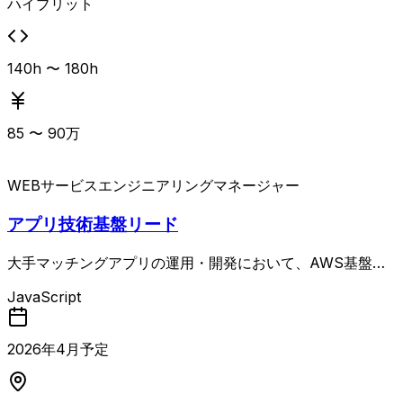
ハイブリット
140h 〜 180h
85
〜
90
万
WEBサービス
エンジニアリングマネージャー
アプリ技術基盤リード
大手マッチングアプリの運用・開発において、AWS基盤を
中心とした技術戦略をリードするシニアテックマネージャー
JavaScript
ポジション。 サービス全体を俯瞰し、アーキテクチャ設計
や技術方針策定、セキュリティ・SRE・運用方針の策定、パ
フォーマンスや信頼性・コストの最適化を推進しつつ、経営
2026
年
4
月予定
層および開発部門と連携して技術的意思決定を行います。
技術選定や標準化、ナレッジ整備も含め、AWS移行後の安
定運用とクラウドネイティブ化を牽引する役割です。