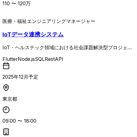
110
〜
120
万
医療・福祉
エンジニアリングマネージャー
IoTデータ連携システム
IoT・ヘルステック領域における社会課題解決型プロジェク
トの開発マネージャーとして、企画から要件定義、進行管
Flutter
Node.js
SQL
RestAPI
理、技術折衝まで幅広くご担当いただきます。 ・IoT技術ア
ウトプットを統合するデータベース設計 ・各事業会社との
要件整理・技術要件抽出 ・進行管理（WBS策定、進捗・品
2025
年
12
月予定
質管理） ・ベンダーとの契約・仕様調整・納品確認 ・顧客
向けUI案作成、社内報告資料作成 ・システムアーキテクト
設計
東京都
09:00
〜
18:00