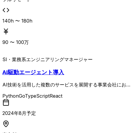
を策定し、その実現をリードする AI駆動開発を前提とした
チーム運営を行い、メンバーが開発に集中できる環境を整備
する 開発チームの機能デリバリーの責任者として、チーム
140h 〜 180h
全体のアウトプット品質と速度に責任を持つ タスク管理や
進捗管理などの定型的な統率業務はAIや各種ツールに委譲
し、人間の判断が必要な意思決定・調整・技術的課題解決・
90
〜
100
万
ロードマップ策定に注力するスタイルのAI駆動開発が前提
となります。
SI・業務系
エンジニアリングマネージャー
AI駆動エージェント導入
AI技術を活用した複数のサービスを展開する事業会社にお
いて、エンジニアリングマネージャーとして開発チームをリ
Python
Go
TypeScript
React
ードするポジション。 PdMやUXデザイナー、各領域のテッ
クリードと連携しながら、プロダクトの方向性検討から関わ
り、AI駆動開発におけるチームリードや技術課題への対応
2024
年
8
月予定
方針検討、機能開発・技術投資・負債解消のバランスを踏ま
えた開発計画策定を行います。 タスクや進捗管理はAIツー
ルに任せつつ、意思決定や調整にリソースを集中させ、チー