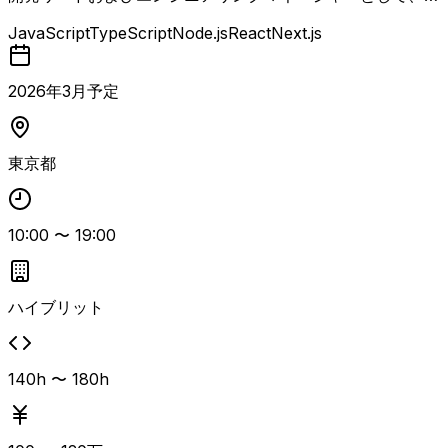
発プロジェクト全体の技術リードと進捗管理、開発フロー標
JavaScript
TypeScript
Node.js
React
Next.js
準化、組織基盤構築を担う案件です。 コードレビュー体制
やCI/CD、ドキュメント整備などのプロセス改善を推進し、
経営陣と連携しながら開発体制の整備・拡大を行います。
2026
年
3
月予定
独自LLMおよび自社プロダクトの追加開発をリードし、開
発ナレッジの社内蓄積を進めつつ、パートナー依存から自社
主導体制への移行を目指すポジションです。 Webアプリの
東京都
フルスタック開発経験とチームリードまたはEM経験、プロ
セス改善・標準化の実績が求められます。 生成AIやLLM導
入経験、外部パートナーとの協業プロジェクトのコントロー
10:00
〜
19:00
ル経験、エンジニア採用への関与経験、スタートアップ0→
1フェーズでの体制構築経験があるとよりマッチします。
ハイブリット
140h 〜 180h