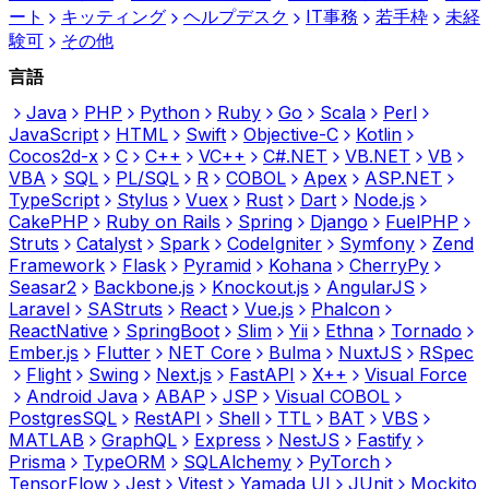
ート
キッティング
ヘルプデスク
IT事務
若手枠
未経
験可
その他
言語
Java
PHP
Python
Ruby
Go
Scala
Perl
JavaScript
HTML
Swift
Objective-C
Kotlin
Cocos2d-x
C
C++
VC++
C#.NET
VB.NET
VB
VBA
SQL
PL/SQL
R
COBOL
Apex
ASP.NET
TypeScript
Stylus
Vuex
Rust
Dart
Node.js
CakePHP
Ruby on Rails
Spring
Django
FuelPHP
Struts
Catalyst
Spark
CodeIgniter
Symfony
Zend
Framework
Flask
Pyramid
Kohana
CherryPy
Seasar2
Backbone.js
Knockout.js
AngularJS
Laravel
SAStruts
React
Vue.js
Phalcon
ReactNative
SpringBoot
Slim
Yii
Ethna
Tornado
Ember.js
Flutter
NET Core
Bulma
NuxtJS
RSpec
Flight
Swing
Next.js
FastAPI
X++
Visual Force
Android Java
ABAP
JSP
Visual COBOL
PostgresSQL
RestAPI
Shell
TTL
BAT
VBS
MATLAB
GraphQL
Express
NestJS
Fastify
Prisma
TypeORM
SQLAlchemy
PyTorch
TensorFlow
Jest
Vitest
Yamada UI
JUnit
Mockito