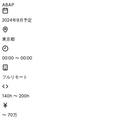
案件です。 S/4HANAおよびERP環境において、要件定義
ABAP
からテストまで一連の工程を担当いただきます。 SAP人事
領域での開発経験およびパラメータ設計経験が必須となりま
す。 フルリモートでの参画が可 人事領域に精通した人材向
2024
年
9
月予定
けの長期参画想定案件です。
東京都
00:00
〜
00:00
フルリモート
140h 〜 200h
〜
70
万