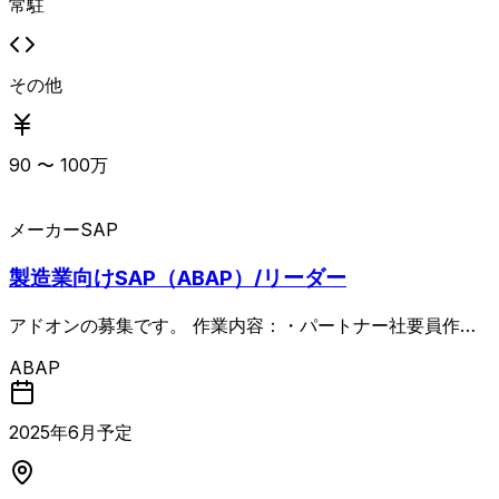
常駐
その他
90
〜
100
万
メーカー
SAP
製造業向けSAP（ABAP）/リーダー
アドオンの募集です。 作業内容：・パートナー社要員作成
の基本設計書、詳細設計書レビュー ・パートナー社要員の
ABAP
工数管理 ・若手PGが実施したセルフチェックシートの
結果レビュー ・若手PGが実施した単体テストの結果レ
ビュー ・若手PGの開発進捗管理、相談受付 （タスクの段
2025
年
6
月予定
取り、優先順の決定、技術的に複数解決策がある場合、その
決定等々） ・コンサル会社とのやり取り