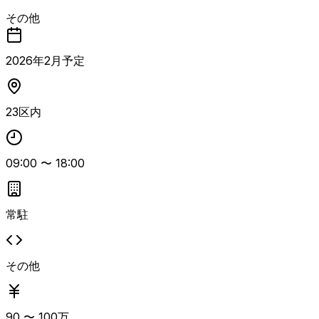
て、財務領域（FI-AA）を担当するメンバーを募集していま
その他
す。 保守ではなく導入フェーズが中心で、SAP FI（AA）
領域での導入プロジェクト対応および複雑なアドオン設計対
応が主な業務となります。 FI-AA領域で3〜4年以上の実務
2026
年
2
月予定
経験と、複雑なアドオン設計経験を有する即戦力クラスを想
定しています。 長期参画が可能で、100％オンサイトでの勤
務が可能な方が望まれます。
23区内
09:00
〜
18:00
常駐
その他
90
〜
100
万