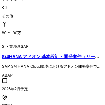
その他
80
〜
90
万
SI・業務系
SAP
S/4HANA アドオン 基本設計・開発案件（リーダ
ー枠）
SAP S/4HANA Cloud環境におけるアドオン開発案件で
す。 SD／MM／PP／QM／FI／CO各領域を対象に、基本
ABAP
設計・詳細設計からコーディング、単体テストまで一貫して
対応いただきます。 開発のみではなく、概要設計・基本設
計から参画可能な方を想定しており、基本設計者とABAP開
2026
年
2
月予定
発者の組み合わせで体制を構築します。 SAP経験5年以上を
前提とし、担当モジュールを熟知した設計者およびABAP開
発経験者を求めています。 ABAP Cloudの経験歓迎です。