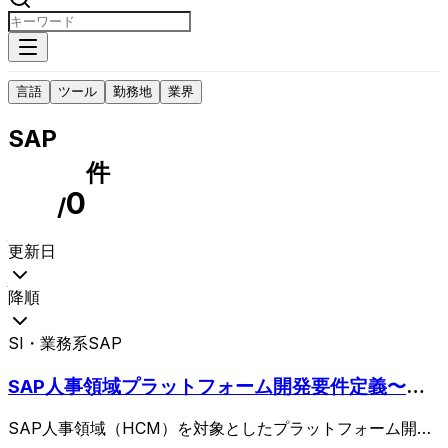
言語
ツール
勤務地
業界
SAP
件
0
/
更新日
降順
SI・業務系
SAP
SAP人事領域プラットフォーム開発要件定義〜テ
スト/ディレクション
SAP人事領域（HCM）を対象としたプラットフォーム開発