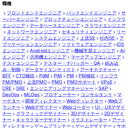
職種
フロントエンドエンジニア
バックエンドエンジニア
サ
ーバーエンジニア
ブロックチェーンエンジニア
インフラ
エンジニア
データベースエンジニア
クラウドエンジニア
ネットワークエンジニア
セキュリティエンジニア
リー
ドエンジニア
システムエンジニア
上流SE
社内SE
ア
プリケーションエンジニア
ソフトウェアエンジニア
iOS
エンジニア
Androidエンジニア
機械学習エンジニア
AI
エンジニア
汎用機エンジニア
マークアップエンジニア
テストエンジニア
テスター・デバッガー・QA
組み込
み・制御
データサイエンティスト
アーキテクチャー
BFF
CTO補佐
PdM
PjM
PM
PM補佐
インフラ
PM/PMO
上流PMO
PMO
PMOサポート
VPoE
CRE
SRE
エンジニアリングマネージャー
SAP
DevOps
MLOps
プロデューサー
コンサルタント
マ
ーケター
開発ディレクター
Webディレクター
Webプ
ランナー
Webデザイナー
Webコーダー
UI・UXデザイ
ナー
グラフィックデザイナー
3Dデザイナー
2Dデザイ
ナー
キャラクターデザイナー
イラストレーター
アート
ディレクター
ゲームプランナー
ゲームデザイナー
サポ