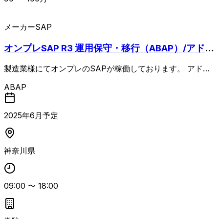
メーカー
SAP
オンプレSAP R3 運用保守・移行（ABAP）/アドオ
ン
製造業様にてオンプレのSAPが稼働しております。 アドオ
ン（SE）責任者レベルの募集です。 移行経験はmust、設計
ABAP
構築含めて上流としてのマネジメント経験要求されます。
自走して運用保守業務、及び不具合対応を実施して頂ける方
を募集しております。 FI,CO,MMの知見ある方歓迎
2025
年
6
月予定
神奈川県
09:00
〜
18:00