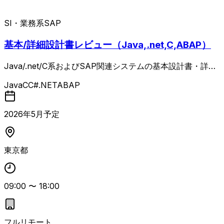
SI・業務系
SAP
基本/詳細設計書レビュー（Java,.net,C,ABAP）
Java/.net/C系およびSAP関連システムの基本設計書・詳細
設計書・テスト結果などの成果物を第三者視点でレビュー
Java
C
C#.NET
ABAP
し、レビュー結果を現場へフィードバックし修正完了まで追
いかける上流寄りのレビュー案件。 対象言語での設計～開
発経験7～10年以上とレビュアとしての経験が求められ、状
2026
年
5
月予定
況によりオフショア先とのコミュニケーションも発生します
が、対応言語は原則日本語となります。
東京都
09:00
〜
18:00
フルリモート