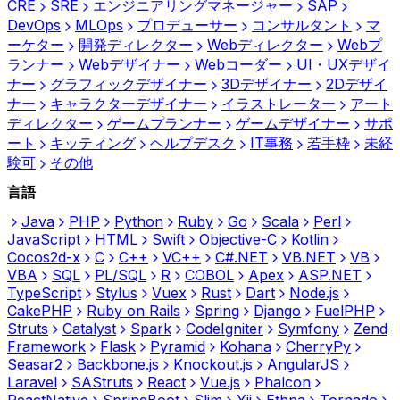
CRE
SRE
エンジニアリングマネージャー
SAP
DevOps
MLOps
プロデューサー
コンサルタント
マ
ーケター
開発ディレクター
Webディレクター
Webプ
ランナー
Webデザイナー
Webコーダー
UI・UXデザイ
ナー
グラフィックデザイナー
3Dデザイナー
2Dデザイ
ナー
キャラクターデザイナー
イラストレーター
アート
ディレクター
ゲームプランナー
ゲームデザイナー
サポ
ート
キッティング
ヘルプデスク
IT事務
若手枠
未経
験可
その他
言語
Java
PHP
Python
Ruby
Go
Scala
Perl
JavaScript
HTML
Swift
Objective-C
Kotlin
Cocos2d-x
C
C++
VC++
C#.NET
VB.NET
VB
VBA
SQL
PL/SQL
R
COBOL
Apex
ASP.NET
TypeScript
Stylus
Vuex
Rust
Dart
Node.js
CakePHP
Ruby on Rails
Spring
Django
FuelPHP
Struts
Catalyst
Spark
CodeIgniter
Symfony
Zend
Framework
Flask
Pyramid
Kohana
CherryPy
Seasar2
Backbone.js
Knockout.js
AngularJS
Laravel
SAStruts
React
Vue.js
Phalcon
ReactNative
SpringBoot
Slim
Yii
Ethna
Tornado