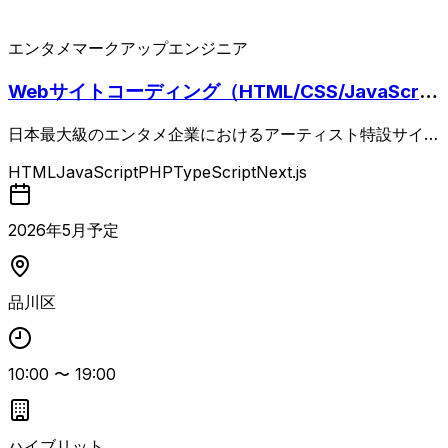
エンタメ
マークアップエンジニア
Webサイトコーディング（HTML/CSS/JavaScrip
t/PHP）
日本最大級のエンタメ企業におけるアーティスト特設サイト
および関連サイトの実装・運用保守を担当するコーディング
HTML
JavaScript
PHP
TypeScript
Next.js
案件です。 HTML/CSS/JavaScript/PHPを用いて、デザイ
ンテンプレートを活用しつつも高いデザイン再現性が求めら
れる構築を行います。 既存サイトの運用・保守やアップデ
2026
年
5
月予定
ート対応に加え、PerfectPixel等を用いたデザインに忠実な
実装、複数案件の並行管理やスケジュール調整、リリース対
応、マニュアル整備や情報共有など、チーム内コミュニケー
品川区
ションも重要な業務となります。 10ページ程度の中規模静
的サイトをテンプレートに依存せず独力で構築できること、
PHPで構築されたWebサイト制作経験、Node/npmやタス
10:00
〜
19:00
クランナーを用いた開発経験、チームでGitを使った開発経
験が必須です。 WordPress独自テンプレート制作やNext.j
s/Nuxt.js/TypeScript、Laravel、Dockerを用いたローカル
開発経験があるとよりマッチします。
ハイブリット