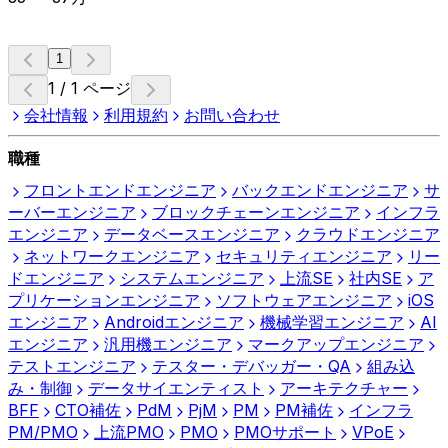
1
1 / 1 ページ
会社情報
利用規約
お問い合わせ
職種
フロントエンドエンジニア
バックエンドエンジニア
サ
ーバーエンジニア
ブロックチェーンエンジニア
インフラ
エンジニア
データベースエンジニア
クラウドエンジニア
ネットワークエンジニア
セキュリティエンジニア
リー
ドエンジニア
システムエンジニア
上流SE
社内SE
ア
プリケーションエンジニア
ソフトウェアエンジニア
iOS
エンジニア
Androidエンジニア
機械学習エンジニア
AI
エンジニア
汎用機エンジニア
マークアップエンジニア
テストエンジニア
テスター・デバッガー・QA
組み込
み・制御
データサイエンティスト
アーキテクチャー
BFF
CTO補佐
PdM
PjM
PM
PM補佐
インフラ
PM/PMO
上流PMO
PMO
PMOサポート
VPoE