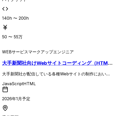
140h 〜 200h
50
〜
55
万
WEBサービス
マークアップエンジニア
大手新聞社向けWebサイトコーディング（HTML/
CSS/JavaScript
大手新聞社が配信している各種Webサイトの制作におい
て、HTML/CSSおよびJavaScriptを用いたコーディングを
JavaScript
HTML
担当する案件。 デザインデータをもとにしたページ実装や
更新対応が中心となる想定で、Webサイトコーディングの
実務経験が求められる。 Webデザイン経験があると尚可
2026
年
1
月予定
で、フロント寄りの制作案件に継続的に関わりたい方に適し
た内容。