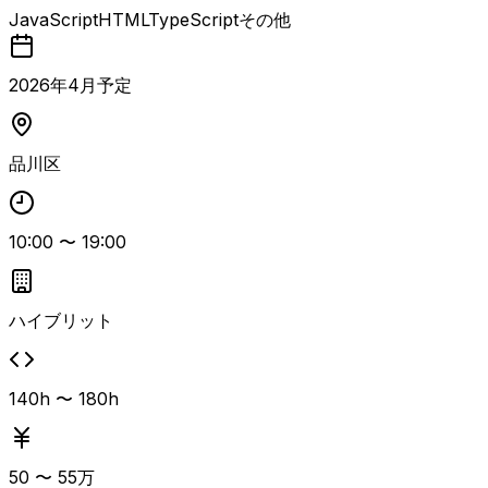
イトおよびコーポレートサイトの運用保守や、施策に応じた
JavaScript
HTML
TypeScript
その他
新規LPの作成を担当するマークアップエンジニア案件で
す。 Figmaでデザインされた内容を忠実に再現しつつ、Jav
aScript・HTML・CSS(Sass)を用いたマークアップを行い
2026
年
4
月予定
ます。 ゼロベースからのLP・Webサイト構築経験が求めら
れ、サイト運営業務やキャンペーン施策対応など、デザイナ
ーやプロダクトメンバーからの依頼に基づく改修・追加対応
品川区
も発生します。 能動的に動き、他ポジションとのコミュニ
ケーションを取りながら進行できる方に適した案件です。
10:00
〜
19:00
ハイブリット
140h 〜 180h
50
〜
55
万