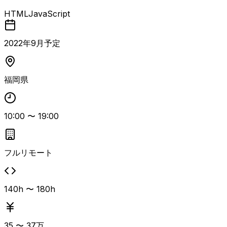
・小規模サイト（LP等）の新規構築業務 ※大規模サイトな
HTML
JavaScript
ど、様々なWebサイトに携わることができます 【具体的に
は】 ・HTML、CSS、JavaScriptコーディング業務 ・新規
画像、バナー作成業務 ・AEM（Adobe Experience Manag
2022
年
9
月予定
er)を使ったページ投入 ＜トレー＜トレーニング期間あり＞
など
福岡県
10:00
〜
19:00
フルリモート
140h 〜 180h
35
〜
37
万