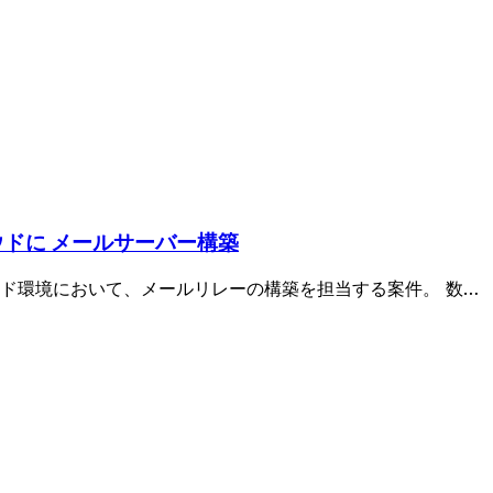
ドに メールサーバー構築
ド環境において、メールリレーの構築を担当する案件。 数百
単位のメールルーティング設定や、メールシステム切り替え
ます。 メールサーバに関する実務経験が必須であり、尚可要
識およびDNSに関する知識が求められます。 3名募集のうち
ンとして、主体的に課題を吸い上げて解決し、関係者と円滑に
ら運用をリードできることが条件となります。