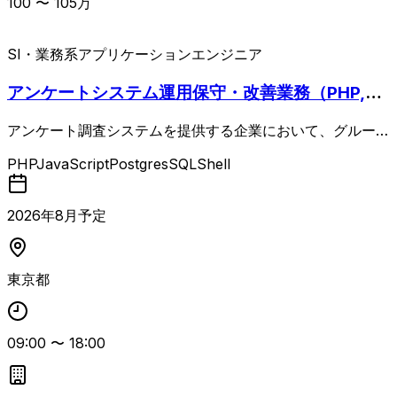
100
〜
105
万
SI・業務系
アプリケーションエンジニア
アンケートシステム運用保守・改善業務（PHP,A
WS,GCP）
アンケート調査システムを提供する企業において、グループ
会社の企画チームと連携しながら、既存アンケートシステム
PHP
JavaScript
PostgresSQL
Shell
の運用保守および改善対応を行う案件。PHPによる機能改
修や不具合調査に加え、Linux上での環境構築やAWS/GCP
上での運用・改善など、アプリケーションとインフラの両面
2026
年
8
月予定
から課題解決に取り組みます。 大規模サービスの運用経験
を活かしつつ、RDBMSのチューニングやクラウド環境の運
用・操作なども含めて、主体的に改善提案と実装を行うポジ
東京都
ションです。 【環 境】 OS：CentOS/RedHat Enterprise
Linux/Windows Server RDBMS：PostgreSQL/SQL Serv
er 開発言語：PHP/JavaScript クラウド：AWS/GCP Dev
09:00
〜
18:00
Ops/ツール：Docker/Kubernetes/Terraform/Git/Jenkins