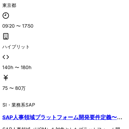
ークはサポート切れのICEFACES）で構築されています。
東京都
社外約16万ユーザ・約150社が24時間365日利用する大規模
システムであり、現在は要件定義フェーズに着手しており、
2026年10月完了予定、その後設計〜テストを経て2027年11
09:20
〜
17:50
月カットオーバーを目指しています。 リニューアル後の技
術スタックは未定で、6月から要件定義中です。 出張予約シ
ステムは、.NET Framework C#によるスクラッチ開発で、
社内トラベルコンサルタント約250名が主に9:30〜17:30に
ハイブリット
利用しつつ24時間稼働しています。 保守は6〜8名体制で対
応中です。 こちらは現在RFI作成中で、2026年10月に発出
予定、その後RFP作成、ベンダー選定・決定、社内承認プロ
140h 〜 180h
セスを経て、2027年6月から開発開始というスケジュール感
です。 リニューアル後の詳細仕様・技術は未定です。 PMO
としては、大規模システム構築プロジェクトの計画・進捗・
75
〜
80
万
課題管理、ステークホルダー調整、ベンダーコントロール、
要件定義〜設計〜テスト〜リリースまでの各工程の推進支援
など、プロジェクト全体を俯瞰したマネジメント支援が求め
SI・業務系
SAP
られます。 開発〜設計〜要件定義〜PMといったキャリアを
積んできた方が特にマッチしやすく、AWSの知見（資格保
SAP人事領域プラットフォーム開発要件定義〜テ
有であれば尚可）や、明るく前向きなコミュニケーション
スト/ディレクション
力・推進力が重視されます。 長期で関与し、大規模刷新プ