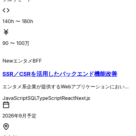
体のアウトプット品質と開発速度に責任を持つ役割です。
AI駆動開発のチーム導入・浸透経験、複雑なドメインモデ
リング経験、UXを重視した設計経験、短期・長期のリスク
140h 〜 180h
マネジメント経験、プロダクトオーナー経験が挙げられてい
ます。
90
〜
100
万
New
エンタメ
BFF
SSR／CSRを活用したバックエンド機能改善
エンタメ系企業が提供するWebアプリケーションにおい
て、Reactベースのフレームワークで構築された既存サービ
JavaScript
SQL
TypeScript
React
Next.js
スの機能拡張および改善を担当するBFF。 Next.jsを用いた
SSR／CSRを前提とした画面設計やTypeScriptでの実装を
行いながら、UI／UX・SEO・表示速度などを継続的に改善
2026
年
9
月予定
していきます。 事業目線でユーザー体験の向上に取り組み
つつ、既存コードのリファクタリングやコードレビューにも
関与します。 また、Terraformなどを用いたIaCによるイン