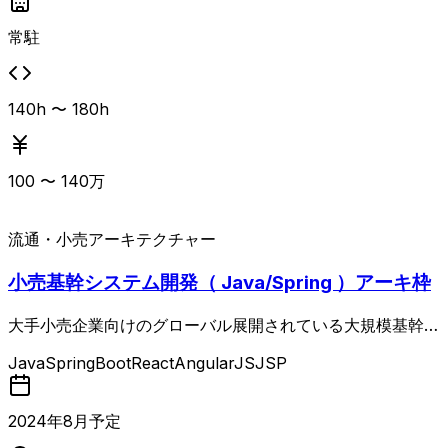
常駐
140h 〜 180h
100
〜
140
万
流通・小売
アーキテクチャー
小売基幹システム開発（ Java/Spring ）アーキ枠
大手小売企業向けのグローバル展開されている大規模基幹シ
ステム（マイクロサービス群）において、Java／Spring B
Java
SpringBoot
React
AngularJS
JSP
ootを中心としたアプリケーション基盤開発および技術調
査・検証を行う案件。 バックエンド中心に、クラウド・コ
ンテナ環境上での技術検証、性能・セキュリティなど非機能
2024
年
8
月予定
要件の改善、他システムや各種ツールとの連携・作り込みな