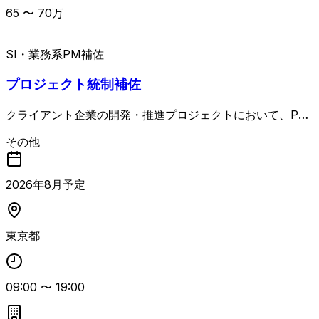
65
〜
70
万
SI・業務系
PM補佐
プロジェクト統制補佐
クライアント企業の開発・推進プロジェクトにおいて、PM
O業務全般を担当いただく案件です。 プロジェクト計画
その他
（WBS含む）の策定、進捗・課題・リスクおよび品質管理
の実行、チームメンバーのマネジメント・育成、ベンダーや
社内外ステークホルダーとの調整・折衝、要件定義支援など
2026
年
8
月予定
を行います。 また、会議体運営、議事録作成、進捗報告や
意思決定支援資料など各種ドキュメント作成もお任せする想
定です。 PMOまたはPMサポートとして3年以上の参画経験
東京都
があり、WBS作成・スケジュール管理、会議体運営、ドキ
ュメント整備、ステークホルダー調整の実務経験をお持ちの
方にマッチする内容です。
09:00
〜
19:00