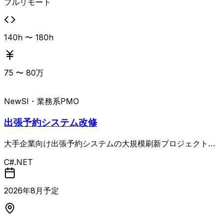
期的な開発基盤づくりに関わっていただきます。
フルリモート
140h 〜 180h
75
〜
80
万
New
SI・業務系
PMO
出張予約システム改修
大手企業向け出張予約システムの大規模刷新プロジェクトで
す。 現行は.NET Framework C#によるスクラッチ開発シ
C#.NET
ステムで、社内トラベルコンサルタント約250名が24時間稼
働で利用している基幹システムの刷新を前提とした企画・推
進フェーズから参画します。 業務フローの抜本的見直し
2026
年
8
月予定
と、見積〜手配〜発券〜精算までの一連プロセスの最適化、
AI・データ活用による業務高度化、付帯商品の提案強化、U
I/UX改善などを通じて、利益を生む基幹システムへの転換