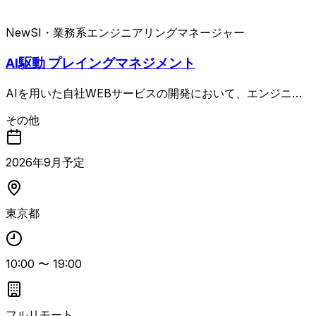
New
SI・業務系
エンジニアリングマネージャー
AI駆動 プレイングマネジメント
AIを用いた自社WEBサービスの開発において、エンジニア
リングマネージャーとしてAI駆動開発をリードするポジシ
その他
ョンです。 AIコーディングエージェントを自ら活用し、設
計・実装・コードレビューまで手を動かしながら開発チーム
を牽引します。 タスク管理や進捗管理、アサインメントな
2026
年
9
月予定
どの統率業務はAIや各種ツールに委ね、人間の判断が必要
な意思決定やステークホルダー調整に注力していただきま
す。 プロダクトマネージャーやUXデザイナー、各分野のテ
東京都
ックリードと連携し、プロダクト開発の方向性と実現可能性
を検討しながら、機能開発・技術的負債解消・技術投資のバ
ランスを考慮した開発ロードマップを策定し、その実現を主
導します。 現場の技術課題に対してエンジニアと議論しな
10:00
〜
19:00
がら課題解決を促し、AI駆動開発を前提としたチーム運営
を行うことで、メンバーが開発に集中できる環境を整備しま
す。 開発チームの機能デリバリー責任者として、チーム全
フルリモート