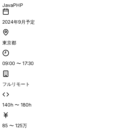
ムのPHPからJavaへの言語移行プロジェクト。 既存システ
Java
PHP
ムをJavaへマイグレーションする開発チームに参画し、シ
ニアSEとして技術面と進行面の両面からリードしていただ
きます。 AIアシスタント（Claude）を積極的に活用しなが
2024
年
9
月予定
ら設計・実装・レビューを行い、若手からミドル層エンジニ
アへの技術フォローやコードレビュー、タスクの切り出し、
進め方の指示出しなどを通じてチームを牽引していただく想
東京都
定です。 社員エンジニアを含むチーム全体の開発品質と生
産性向上に責任を持ち、マイグレーション方針の整理やリス
クの洗い出し、ステークホルダーとの調整なども期待されて
09:00
〜
17:30
います。 長期想定の案件で、フルリモート環境下でのリー
ド経験やAIを用いた開発経験がある方に特にマッチしま
す。
フルリモート
140h 〜 180h
85
〜
125
万