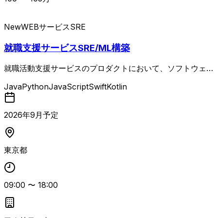
New
WEBサービス
SRE
就職支援サービスSRE/ML構築
就職活動支援サービスのプロダクトにおいて、ソフトウェア
開発および運用の効率化・標準化を目的としたプラットフォ
Java
Python
JavaScript
Swift
Kotlin
ーム領域（サブサービス、信頼性基盤、AI開発ツールな
ど）の設計・構築・運用を担当する案件。 インフラ環境や
デリバリー基盤の構築・運用、サービス運用・推進・監視、
2026
年
9
月予定
プロダクト全体で利用する技術・ツール／ソフトウェアの選
定と導入、セキュリティや各種ガイドラインの策定、AI開
発ツールの検証・導入など、開発組織全体を支えるSRE／プ
東京都
ラットフォームエンジニアリング業務が中心となります。
パブリッククラウド上でのセキュリティオペレーションやIa
C、コンテナ、CI/CD、モニタリングなどを横断的にリード
09:00
〜
18:00
し、WebアプリケーションのバックエンドやDBの改善を通
じて信頼性向上を図るポジションです。 テックリードとし
て技術選定や標準化を推進しつつ、事業会社側の視点で中長