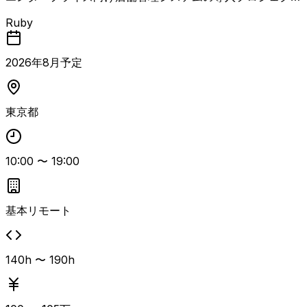
において、顧客の業務フローや既存の基幹システムを踏まえ
Ruby
た導入・連携方針の整理から、開発側への仕様連携、プロジ
ェクト推進までを担うプレイングPjM案件。 顧客の業務課
題や現行運用を整理しつつ、対象システムの標準機能・設定
2026
年
8
月予定
範囲で対応可能な内容を見極め、業務側をシステム標準に合
わせるか、個別要件に応じてカスタマイズ開発を行うかを関
係者と調整します。 そのうえで、決定した導入方針や追加
東京都
開発要件を開発チームへ共有し、要件定義以降の開発・導入
プロジェクトを推進します。 顧客折衝、要件整理、関係者
調整、進捗・課題管理など、上流工程からプロジェクトマネ
10:00
〜
19:00
ジメントまで一貫して対応できる方がフィット。 BtoB向け
Webアプリ開発経験と要件定義書作成経験が重視され、Ru
byによるバックエンド開発経験や外部サービス・他社シス
テムとのデータ連携経験があるとよりマッチ。
基本リモート
140h 〜 190h