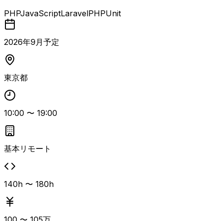
において、PHP（Laravel）で構築されたバックエンドの機
PHP
JavaScript
Laravel
PHPUnit
能改修および保守開発を担当する案件。 既存サイトに対し
て、詳細設計から実装、テスト、改修までサーバーサイド開
発全般を継続的に対応いただきます。 既存コードを読み解
2026
年
9
月予定
き、影響範囲を考慮した上での修正や、仕様・挙動が不明確
な事象に対する調査・原因特定など、運用保守寄りの開発タ
スクが多い想定です。 チーム開発環境下で、Pull Request
東京都
を用いたコードレビューを行いながら、チケット管理ツール
（JIRA／Redmine等）でタスクを管理し、Dockerベースの
環境およびCI/CDツール（CircleCI、Jenkins等）を利用し
10:00
〜
19:00
て開発・運用を進めていくポジションです。 PHPUnit等を
用いたテストコードの修正・追加も含め、品質を意識した開
発が求められます。
基本リモート
140h 〜 180h
100
〜
105
万