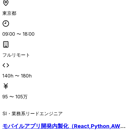
ど、チケットベースでタスクを対応します。 フルリモート
環境のため、自ら課題を発見し調査・検証しつつ、周囲と相
東京都
談しながら主体的に進められる方がマッチします。 アーキ
テクトとして既に経験豊富な方だけでなく、今後アーキテク
ト領域へキャリアを広げたい若手〜中堅層も検討可能なポジ
09:00
〜
18:00
ションです。
フルリモート
140h 〜 180h
95
〜
105
万
SI・業務系
リードエンジニア
モバイルアプリ開発内製化（React,Python,AW