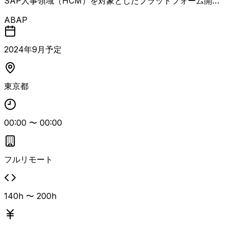
SAP人事領域（HCM）を対象としたプラットフォーム開発
ロジェクトを腰を据えて支えていただけるPMOを想定して
案件です。 S/4HANAおよびERP環境において、要件定義
ABAP
います。
からテストまで一連の工程を担当いただきます。 SAP人事
領域での開発経験およびパラメータ設計経験が必須となりま
す。 フルリモートでの参画が可 人事領域に精通した人材向
2024
年
9
月予定
けの長期参画想定案件です。
東京都
00:00
〜
00:00
フルリモート
140h 〜 200h