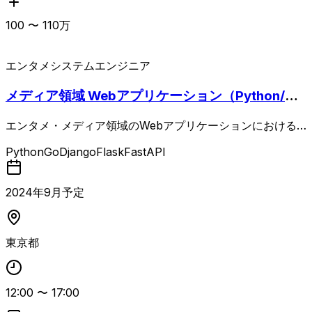
100
〜
110
万
エンタメ
システムエンジニア
メディア領域 Webアプリケーション（Python/G
o）バックエンド開発
エンタメ・メディア領域のWebアプリケーションにおける
バックエンド設計・開発・運用およびサービス改善全般を担
Python
Go
Django
Flask
FastAPI
当する案件。PythonやGoを用いたバックエンド設計・実
装・運用に加え、ユーザーや社内要望に基づく改善提案や新
機能の企画・仕様策定にも参画します。 継続的なリファク
2024
年
9
月予定
タリングや不具合修正による品質向上、関連組織と連携した
デザインシステムやコンポーネント整備による開発生産性向
上が求められます。
東京都
12:00
〜
17:00