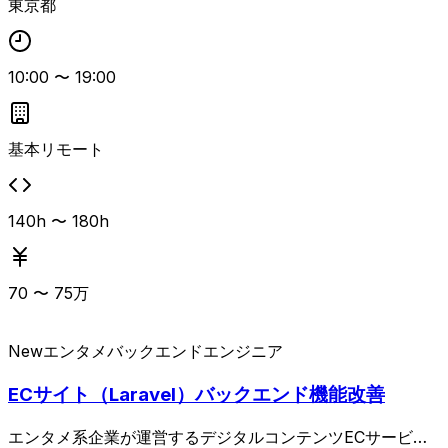
東京都
フラ管理にも携わる可能性があり、アプリケーションからイ
ンフラまで一貫した改善に関わる。
10:00
〜
19:00
基本リモート
140h 〜 180h
70
〜
75
万
New
エンタメ
バックエンドエンジニア
ECサイト（Laravel）バックエンド機能改善
エンタメ系企業が運営するデジタルコンテンツECサービス