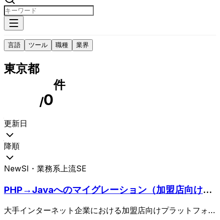
言語
ツール
職種
業界
東京都
件
0
/
更新日
降順
New
SI・業務系
上流SE
PHP→Javaへのマイグレーション（加盟店向けプ
ラットフォームリプレイス）
大手インターネット企業における加盟店向けプラットフォー