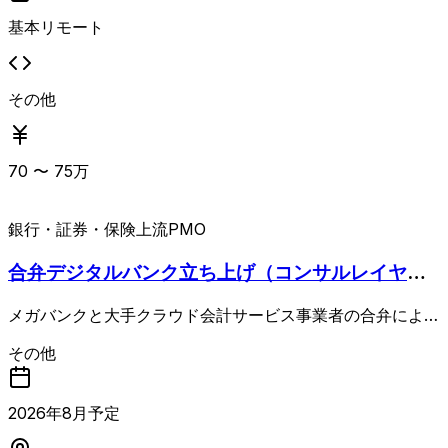
基本リモート
その他
70
〜
75
万
銀行・証券・保険
上流PMO
合弁デジタルバンク立ち上げ（コンサルレイヤ
ー）
メガバンクと大手クラウド会計サービス事業者の合弁によ
る、法人向けデジタルバンク（BaaS）の新規設立プロジェ
その他
クトにおける上流PMO案件。 エンジニアチームは国内外の
複数拠点・約100名体制で、来秋の開業を目標に要件定義か
ら開発までを推進していきます。 銀行免許審査プロセスが
2026
年
8
月予定
進行中であり、アジャイル開発のスピードと当局が求めるガ
バナンス要件の両立が最大のテーマとなります。 PMOリー