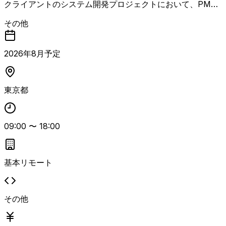
クライアントのシステム開発プロジェクトにおいて、PMと
して計画立案から推進までを一貫して担当する案件。 プロ
その他
ジェクト計画の策定、進捗・品質・リスク管理および各種報
告資料の作成を行います。 チームメンバーのマネジメント
や育成、リソース調整を行いながら、クライアント折衝・要
2026
年
8
月予定
件定義・ステークホルダー調整および提案活動を推進してい
ただきます。 自らコーディングを行うシステム開発経験と
上流工程経験を併せ持つPL/SEクラスを想定しています。
東京都
09:00
〜
18:00
基本リモート
その他