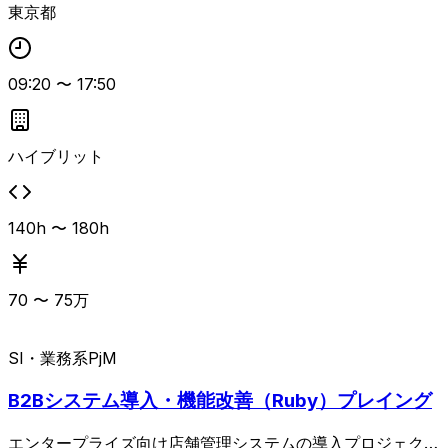
東京都
を目指す長期大型案件です。 現在はRFI作成着手フェーズ
で、RFI発出〜RFP作成〜ベンダー選定〜社内承認〜開発開
始までの一連のプロジェクトマネジメント支援・PMO業務
09:20
〜
17:50
を担っていただきます。 大規模システム構築経験を持ち、
開発〜設計〜要件定義〜PMといったキャリアを積んできた
方を想定しており、AWSの知見（資格保有であれば尚可）
と、大規模プロジェクトを管理できる推進力・コミュニケー
ハイブリット
ション力が重視されます。 勤務形態は豊洲への出社とリモ
ートの併用で、週3日程度の出社が想定されていますが、フ
ル出社可能な方は特に歓迎されます。 8月中旬からの長期参
140h 〜 180h
画を前提とし、商流は上位から弊社の直下で、商流の浅い方
が優先される条件です。
70
〜
75
万
SI・業務系
PjM
B2Bシステム導入・機能改善（Ruby）プレイング
エンタープライズ向け店舗管理システムの導入プロジェクト