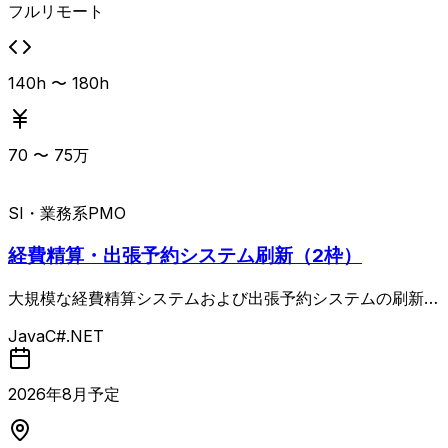
フルリモート
140h 〜 180h
70
〜
75
万
SI・業務系
PMO
経費精算・出張予約システム刷新（2枠）
大規模な経費精算システムおよび出張予約システムの刷新プ
ロジェクトにおけるPMOポジションの募集。 全体として、
Java
C#.NET
業務フローの抜本的な見直しと基幹システム化、AI・デー
タ活用、UI/UX改善などを通じて、見積〜手配〜発券〜精算
までの業務効率化と収益機会拡大を図る長期プロジェクトと
2026
年
8
月予定
なります。 経費精算システムは、クラウドとオンプレ双方
で稼働しており、Javaによるスクラッチ開発（フレームワ