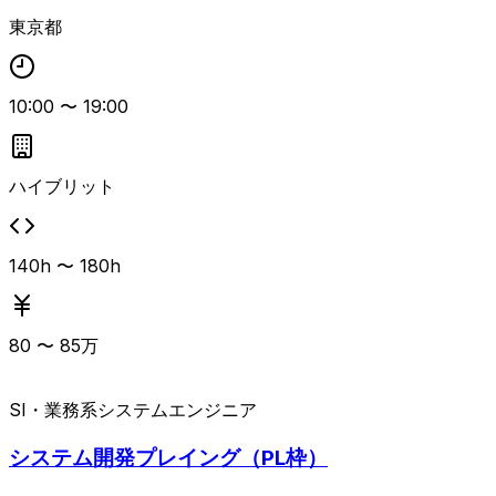
2年以上を前提に、顧客・業務課題を理解して要件定義から
東京都
実装まで落とし込める方を求めています。
10:00
〜
19:00
ハイブリット
140h 〜 180h
80
〜
85
万
SI・業務系
システムエンジニア
システム開発プレイング（PL枠）