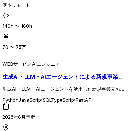
基本リモート
140h 〜 180h
70
〜
75
万
WEBサービス
AIエンジニア
生成AI・LLM・AIエージェントによる新規事業立
ち上げ
生成AI・LLM・AIエージェントを活用した新規事業立ち上
げを、技術面からリードいただく案件。 生成AIを用いたWe
Python
JavaScript
SQL
TypeScript
FastAPI
bアプリケーション機能の設計・実装、LLMおよび各種API
との連携、顧客課題に対するAI機能の適用検討、PoC設計
から本番運用を見据えた評価、社内ナレッジ化までを一気通
2026
年
8
月予定
貫で推進していただきます。 Webアプリ開発経験5年以上
と、生成AI・LLM・APIを用いたAI駆動開発または検証経験