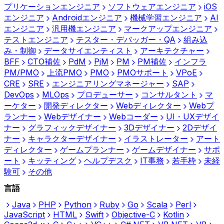
プリケーションエンジニア
ソフトウェアエンジニア
iOS
エンジニア
Androidエンジニア
機械学習エンジニア
AI
エンジニア
汎用機エンジニア
マークアップエンジニア
テストエンジニア
テスター・デバッガー・QA
組み込
み・制御
データサイエンティスト
アーキテクチャー
BFF
CTO補佐
PdM
PjM
PM
PM補佐
インフラ
PM/PMO
上流PMO
PMO
PMOサポート
VPoE
CRE
SRE
エンジニアリングマネージャー
SAP
DevOps
MLOps
プロデューサー
コンサルタント
マ
ーケター
開発ディレクター
Webディレクター
Webプ
ランナー
Webデザイナー
Webコーダー
UI・UXデザイ
ナー
グラフィックデザイナー
3Dデザイナー
2Dデザイ
ナー
キャラクターデザイナー
イラストレーター
アート
ディレクター
ゲームプランナー
ゲームデザイナー
サポ
ート
キッティング
ヘルプデスク
IT事務
若手枠
未経
験可
その他
言語
Java
PHP
Python
Ruby
Go
Scala
Perl
JavaScript
HTML
Swift
Objective-C
Kotlin