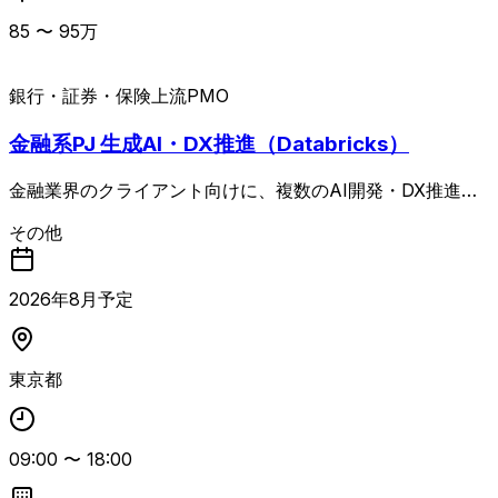
検知やデータ品質担保の仕組み作り - データ処理基盤（Spa
85
〜
95
万
rk）のパフォーマンスチューニング - 障害発生時の調査・
原因特定と、監視・再発防止の仕組み作り - AI開発ツール
（Cursor／Claude Code等）を活用した開発生産性の向上
銀行・証券・保険
上流PMO
金融系PJ 生成AI・DX推進（Databricks）
金融業界のクライアント向けに、複数のAI開発・DX推進プ
ロジェクトを支援するPMポジションの案件。 AIエージェン
その他
トの初期開発を終え、生成AIを事業価値につなげる実装・
運用フェーズにあり、追加機能の企画・実装、利用率向上、
業務効率化、ROI最大化に向けたプロジェクト推進を担当し
2026
年
8
月予定
ます。 主な業務は、顧客との要件整理・業務ヒアリング、
プロジェクト計画の策定・推進、AI／システム開発におけ
る要件定義・上流設計、エンジニアやコンサルタントの進捗
東京都
管理・マネジメント、顧客との定例会議やステークホルダー
マネジメント、課題・リスク管理、提案資料・報告資料など
のドキュメント作成、Databricksを活用したデータ基盤／A
I基盤の最適化推進、AIエージェント運用に向けたアーキテ
09:00
〜
18:00
クチャ設計およびガバナンス整備支援などです。