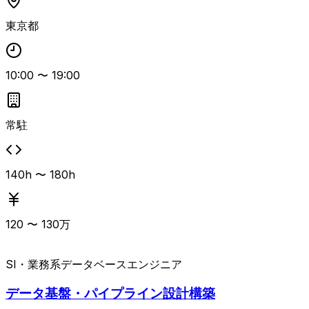
ドとしてチーム統括を行い、金融関連システム構築プロジェ
東京都
クトの経験を活かしつつ、経営層・事業部門・開発部門など
立場の異なるステークホルダーとの建設的な合意形成・利害
調整を担っていただくポジションです。 スケジュール、課
題、リスク、変更、品質などの各管理プロセスの設計・定着
10:00
〜
19:00
や、多拠点開発を含む全体ガバナンス設計・運営の経験があ
る方に特にフィットします。
常駐
140h 〜 180h
120
〜
130
万
SI・業務系
データベースエンジニア
データ基盤・パイプライン設計構築