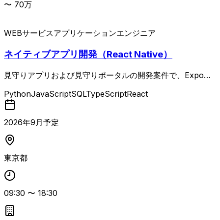
〜
70
万
WEBサービス
アプリケーションエンジニア
ネイティブアプリ開発（React Native）
見守りアプリおよび見守りポータルの開発案件で、Expo
（React Native）とTypeScriptを用いたフロントエンド／
Python
JavaScript
SQL
TypeScript
React
ネイティブアプリ開発から、Hono＋TypeScript／Python
によるバックエンドAPI開発、データベース設計、Google
Cloudとの連携までを一貫して担当するフルスタックエンジ
2026
年
9
月予定
ニア案件です。 非機能要件（性能・セキュリティなど）の
設計・見積もりやテストコード実装、品質保証まで含めた上
流〜下流を広くカバーするポジションです。 React Native
東京都
での5年以上の開発経験と、TypeScriptバックエンド経験、
AI開発支援ツールを活用した開発経験が求められます。
09:30
〜
18:30