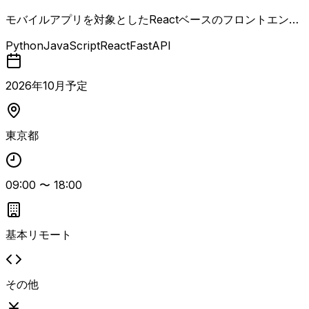
S）
モバイルアプリを対象としたReactベースのフロントエンド
開発および運用を行うテックリード案件。 Pythonによるバ
Python
JavaScript
React
FastAPI
ックエンド開発やAWSを用いたクラウド環境構築・運用も
含めたフルスタック開発を担当し、技術方針の策定から設
計・実装までをリードします。 アジャイル・スクラム開発
2026
年
10
月予定
の立ち上げフェーズから参画し、内製化・自走化を技術面か
ら支援しつつ、スクラムチームでMVP開発、仮説検証、継
続的なプロダクト改善を推進します。 CI/CDや段階的リリ
東京都
ースを活用した開発プロセス整備に加え、生成AIやAIエー
ジェントを活用した開発効率化、チームメンバーへの技術指
導・育成も重要な役割です。 Reactによるフロントエンド開
09:00
〜
18:00
発リード経験、PythonとAWSを用いたフルスタック設計・
実装経験、スクラムでの主体的なプロジェクト推進経験、C
I/CDパイプライン構築・運用経験、メトリクス設計やA/Bテ
ストなどデータドリブンな仮説検証経験がエントリー目安で
基本リモート
す。
その他