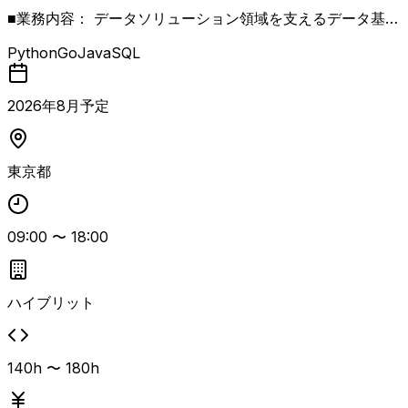
■業務内容： データソリューション領域を支えるデータ基
盤・データパイプラインの開発・運用を担う、データエンジ
Python
Go
Java
SQL
ニアを募集します。特定のプロダクトに閉じず、3つの領域
を横断してデータの取り込み・加工・提供を担う、データソ
リューション全体の中核となるポジションです。 データソ
2026
年
8
月予定
リューションは、単なるデータ管理からAIを軸とした顧客
価値提供へと構造転換を進めるフェーズにあり、その基盤と
なるデータエンジニアリングの重要性が高まっています。自
東京都
走してデータパイプラインの開発・運用を進めながら、基盤
全体の品質・生産性向上にも貢献いただける方を求めていま
す。 【期待する役割】 - 短期：既存のデータパイプライ
09:00
〜
18:00
ン・データ基盤を早期にキャッチアップし、機能開発・改善
とレビューを通じてアウトプットを安定的に出す。 - 長
期：データ基盤のアーキテクチャ・品質・信頼性に積極的に
関心を持ち、開発生産性とデータの安定供給に主体的に貢献
ハイブリット
する。 【具体的な業務内容】 - 横断したデータパイプライ
ン（ETL／ELT）の設計・開発・運用 - Apache Spark を用
いた大規模データ処理、および Iceberg 形式へのデータ変
140h 〜 180h
換処理の開発 - Argo Workflows によるジョブオーケスト
レーション／ワークフローの開発・運用 - データ不整合の