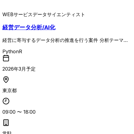
WEBサービス
データサイエンティスト
経営データ分析/AI化
経営に寄与するデータ分析の推進を行う案件 分析テーマの
実行と手順書作成、セマンティックレイヤおよびデータカタ
Python
R
ログの設計・運用、Snowflake等を用いたAIエージェント
機能の検討・検証の推進と結果取りまとめを担当します。
あわせて、関連組織との調整や優先度策定、進捗・リスク管
2026
年
3
月予定
理、必要に応じた顧客との打ち合わせも行います。 基本は
オンサイト勤務で、本番マシンルームからしかデータ取得が
できないため出社可能な方が対象となります。 データ分析
東京都
経験5年以上（目的設計、EDA、可視化、要因分析、予測、
レポーティングまでを独力で推進し、手順をドキュメント化
できるレベル）が必須で、PythonもしくはRの経験が求め
09:00
〜
18:00
られます。 尚可として、SnowflakeやBigQuery、Amazon
Athena、Databricks、Oracle Analytics等のデータ分析基
盤経験、ステークホルダー調整力、案件を独力で推進または
リードした経験、セマンティックモデル／メタデータ整備経
常駐