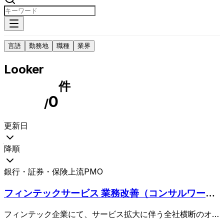
言語
勤務地
職種
業界
Looker
件
0
/
更新日
降順
銀行・証券・保険
上流PMO
フィンテックサービス 業務改善（コンサルワー
ク）
フィンテック企業にて、サービス拡大に伴う全社横断のオペ