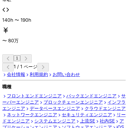
験、Snowflakeのセマンティックモデルを活用した自然言
語問い合わせやAI連携のPoC・運用経験、AIエージェント
／RAGのPoC推進経験、データ活用アーキテクチャ比較検
140h 〜 190h
討経験などが挙げられます。
〜
80
万
1
1 / 1 ページ
会社情報
利用規約
お問い合わせ
職種
フロントエンドエンジニア
バックエンドエンジニア
サ
ーバーエンジニア
ブロックチェーンエンジニア
インフラ
エンジニア
データベースエンジニア
クラウドエンジニア
ネットワークエンジニア
セキュリティエンジニア
リー
ドエンジニア
システムエンジニア
上流SE
社内SE
ア
プリケーションエンジニア
ソフトウェアエンジニア
iOS