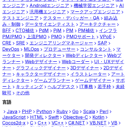
エンジニア
Androidエンジニア
機械学習エンジニア
AI
エンジニア
汎用機エンジニア
マークアップエンジニア
テストエンジニア
テスター・デバッガー・QA
組み込
み・制御
データサイエンティスト
アーキテクチャー
BFF
CTO補佐
PdM
PjM
PM
PM補佐
インフラ
PM/PMO
上流PMO
PMO
PMOサポート
VPoE
CRE
SRE
エンジニアリングマネージャー
SAP
DevOps
MLOps
プロデューサー
コンサルタント
マ
ーケター
開発ディレクター
Webディレクター
Webプ
ランナー
Webデザイナー
Webコーダー
UI・UXデザイ
ナー
グラフィックデザイナー
3Dデザイナー
2Dデザイ
ナー
キャラクターデザイナー
イラストレーター
アート
ディレクター
ゲームプランナー
ゲームデザイナー
サポ
ート
キッティング
ヘルプデスク
IT事務
若手枠
未経
験可
その他
言語
Java
PHP
Python
Ruby
Go
Scala
Perl
JavaScript
HTML
Swift
Objective-C
Kotlin
Cocos2d-x
C
C++
VC++
C#.NET
VB.NET
VB