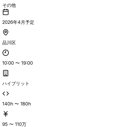
レーション最適化を推進いただく案件です。 業務改善だけ
その他
でなく、新規業務フロー構築、AI・SaaSツール導入企画、
関係部門との調整や開発案件の推進まで一気通貫でご担当い
ただきます。 具体的には、オペレーション全体の最適化・
2026
年
4
月予定
自動化に向けた改善案の策定および推進、SaaS／AIツール
などデジタルソリューションの導入企画、新機能・新サービ
スリリース時の業務フロー構築と開発部門を含む関係各所と
品川区
の連携、組織横断の開発案件における要件定義整理・進行管
理・ステークホルダー調整などを担っていただきます。 金
融機関でのオペレーション企画・改善プロジェクトをリード
した経験を活かし、データやファクトに基づく課題特定とプ
10:00
〜
19:00
ロセス／プロダクト改善を推進できる方に適したポジション
です。
ハイブリット
140h 〜 180h
95
〜
110
万