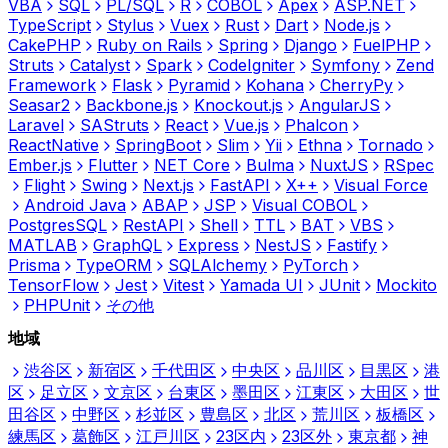
VBA
SQL
PL/SQL
R
COBOL
Apex
ASP.NET
TypeScript
Stylus
Vuex
Rust
Dart
Node.js
CakePHP
Ruby on Rails
Spring
Django
FuelPHP
Struts
Catalyst
Spark
CodeIgniter
Symfony
Zend
Framework
Flask
Pyramid
Kohana
CherryPy
Seasar2
Backbone.js
Knockout.js
AngularJS
Laravel
SAStruts
React
Vue.js
Phalcon
ReactNative
SpringBoot
Slim
Yii
Ethna
Tornado
Ember.js
Flutter
NET Core
Bulma
NuxtJS
RSpec
Flight
Swing
Next.js
FastAPI
X++
Visual Force
Android Java
ABAP
JSP
Visual COBOL
PostgresSQL
RestAPI
Shell
TTL
BAT
VBS
MATLAB
GraphQL
Express
NestJS
Fastify
Prisma
TypeORM
SQLAlchemy
PyTorch
TensorFlow
Jest
Vitest
Yamada UI
JUnit
Mockito
PHPUnit
その他
地域
渋谷区
新宿区
千代田区
中央区
品川区
目黒区
港
区
足立区
文京区
台東区
墨田区
江東区
大田区
世
田谷区
中野区
杉並区
豊島区
北区
荒川区
板橋区
練馬区
葛飾区
江戸川区
23区内
23区外
東京都
神