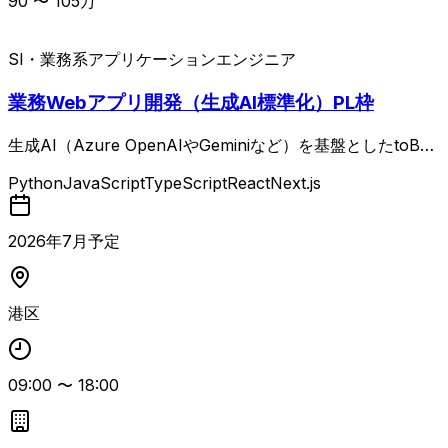
90
〜
105
万
SI・業務系
アプリケーションエンジニア
業務Webアプリ開発（生成AI標準化）PL枠
生成AI（Azure OpenAIやGeminiなど）を基盤としたtoB向
け業務Webアプリケーションの開発支援案件です。 チャッ
Python
JavaScript
TypeScript
React
Next.js
トベースではなく、プリセットプロンプトを多数備えつつ、
顧客が業務特性に合わせて柔軟にカスタマイズ可能な非チャ
ット形式のWebアプリを開発します。 顧客ごとに最適化し
2026
年
7
月予定
たWebアプリに自社独自プラグインを組み合わせ、業務ニ
ーズに深く応えるソリューションを提供しており、設計〜開
発〜運用まで一貫して対応します。
港区
09:00
〜
18:00