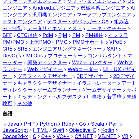
プリケーションエンジニア
ソフトウェアエンジニア
iOS
エンジニア
Androidエンジニア
機械学習エンジニア
AI
エンジニア
汎用機エンジニア
マークアップエンジニア
テストエンジニア
テスター・デバッガー・QA
組み込
み・制御
データサイエンティスト
アーキテクチャー
BFF
CTO補佐
PdM
PjM
PM
PM補佐
インフラ
PM/PMO
上流PMO
PMO
PMOサポート
VPoE
CRE
SRE
エンジニアリングマネージャー
SAP
DevOps
MLOps
プロデューサー
コンサルタント
マ
ーケター
開発ディレクター
Webディレクター
Webプ
ランナー
Webデザイナー
Webコーダー
UI・UXデザイ
ナー
グラフィックデザイナー
3Dデザイナー
2Dデザイ
ナー
キャラクターデザイナー
イラストレーター
アート
ディレクター
ゲームプランナー
ゲームデザイナー
サポ
ート
キッティング
ヘルプデスク
IT事務
若手枠
未経
験可
その他
言語
Java
PHP
Python
Ruby
Go
Scala
Perl
JavaScript
HTML
Swift
Objective-C
Kotlin
Cocos2d-x
C
C++
VC++
C#.NET
VB.NET
VB