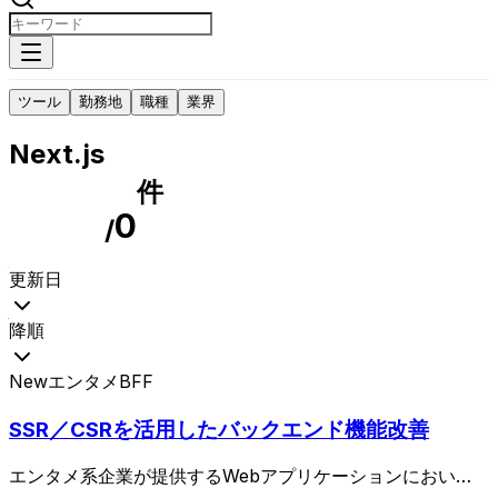
ツール
勤務地
職種
業界
Next.js
件
0
/
更新日
降順
New
エンタメ
BFF
SSR／CSRを活用したバックエンド機能改善
エンタメ系企業が提供するWebアプリケーションにおい