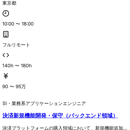
東京都
ャン組み込み、依存ライブラリ管理）、インシデント対応体
制の構築（対応フロー策定、ログ監視・アラート設計、再発
防止策）、セキュリティ知識のイネーブリング（セキュアコ
10:00
〜
18:00
ーディング啓蒙、社内勉強会、ナレッジベース構築）などを
担当します。 AI/LLMを活用したプロダクトにおけるセキュ
リティ対策（プロンプトインジェクション対策、LLM出力
のフィルタリング・サニタイズ、マルチテナント環境でのデ
フルリモート
ータ分離設計など）や、AWSを中心としたクラウドインフ
ラのセキュリティ設計・運用経験を活かせる案件です。 開
発チームと協調しながら、プロダクトの成長とセキュリティ
140h 〜 180h
レベル向上を両立させていくことが期待されています。
90
〜
95
万
SI・業務系
アプリケーションエンジニア
決済新規機能開発・保守（バックエンド領域）
決済プラットフォームの購入領域において、新規機能追加お