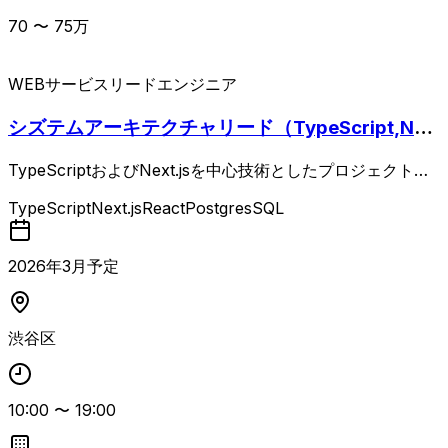
70
〜
75
万
WEBサービス
リードエンジニア
シズテムアーキテクチャリード（TypeScript,Nex
t）
TypeScriptおよびNext.jsを中心技術としたプロジェクトに
おいて、リードエンジニアとして全体設計やアーキテクチャ
TypeScript
Next.js
React
PostgresSQL
策定を担う案件。 主な業務は、プロジェクト全体の設計・
要件定義、システムアーキテクチャの策定、使用技術の選
定、コードレビューなどの品質管理、サーバーサイドおよび
2026
年
3
月予定
フロントエンド開発チームとの技術連携・調整、プロジェク
トの進捗管理および課題管理となります。 実装者というよ
り、論理的な判断ができる設計者としての役割が重視されま
渋谷区
す。 必須スキルとして、3年以上のシステム設計実務経験、
要件定義から基本設計への落とし込みまでの一連の経験、T
ypeScript／Next.jsを用いた開発に関する深い知見、React
10:00
〜
19:00
を用いたフロントエンド開発の知見、PostgreSQLまたはM
ySQLを用いたDB設計経験、AWSを活用したインフラ構成