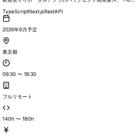
を用いたAPIおよびサーバーサイドの設計・開発、バックエ
TypeScript
Next.js
RestAPI
ンド処理の実装、データベース設計、GCP／Firebase環境
との連携などを担当します。 性能・可用性・セキュリティ
などの非機能要件の見積もりや設計、テストコード実装およ
2026
年
6
月予定
び品質保証まで一貫して対応できるエンジニアを想定してい
ます。 Webアプリのバックエンド開発経験に加え、フルス
タックエンジニアとしての実務経験、TypeScriptでの5年以
東京都
上の開発経験、非機能要件の見積もり・設計経験、Claude
CodeやCodex、CursorなどのAIツールを活用した開発経験
が必須となります。 HonoでのAPI開発経験、GCPでの構
09:30
〜
18:30
築・運用経験、Harness Engineeringに関する知識・経験、
TDDやCI/CD構築経験があるとよりマッチします。 フルリ
モート前提ですが、必要に応じて都内指定場所への出社が発
生する可能性があります。 外国籍も日本語ビジネスレベル
フルリモート
かつ日本語での実務経験5年以上であれば検討可能な案件で
す。
140h 〜 180h