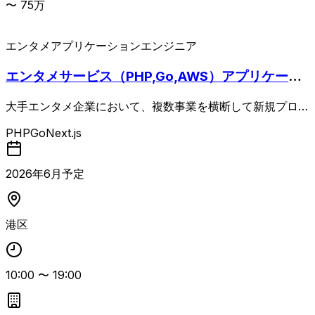
〜
75
万
エンタメ
アプリケーションエンジニア
エンタメサービス（PHP,Go,AWS）アプリケーシ
ョン領域リード
大手エンタメ企業において、複数事業を横断して新規プロダ
クト立ち上げ支援や既存プロダクトの課題解決をリードエン
PHP
Go
Next.js
ジニアとして推進する案件。 インフラからバックエンド、
フロントエンドまで幅広い実装経験を活かしつつ、技術選定
やアーキテクチャ検討を含めたリード役が求められます。 P
2026
年
6
月予定
HPやGoを用いた開発チームの技術的牽引や、各プロジェク
トの技術課題の整理・解決を横断的に支援していただく想
定。 ・40代前半まで
港区
10:00
〜
19:00