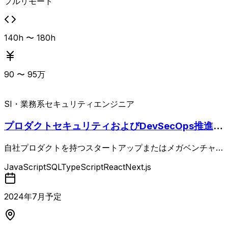
フルリモート
140h 〜 180h
90
〜
95
万
SI・業務系
セキュリティエンジニア
プロダクトセキュリティおよびDevSecOps推進
（AI,LLM,AWS）
自社プロダクトを持つスタートアップまたはメガベンチャー
におけるプロダクトセキュリティ専任エンジニアの募集。 C
JavaScript
SQL
TypeScript
React
Next.js
TOや開発エンジニアと連携しながら、セキュリティ方針の
策定・推進（ポリシー策定、ロードマップ作成、セキュリテ
ィチェックシート対応）、プロダクトセキュリティの設計・
2024
年
7
月予定
実装支援（脅威モデリング、AIプロダクト固有のセキュリ
ティ対策、認証・認可設計レビュー）、脆弱性管理およびD
evSecOps推進（脆弱性診断、CI/CDへのセキュリティスキ