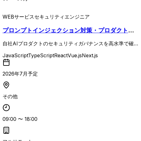
WEBサービス
セキュリティエンジニア
プロンプトインジェクション対策・プロダクトセ
キュリティ（AWS,RAG,Datadog）
自社AIプロダクトのセキュリティガバナンスを高水準で確
立するためのプロダクトセキュリティ専任ポジション。 CT
JavaScript
TypeScript
React
Vue.js
Next.js
Oや開発エンジニアと連携し、セキュリティ方針策定から設
計・実装支援、脆弱性管理、インシデント対応体制構築、社
内へのセキュリティ啓蒙まで一気通貫でリードいただきま
2026
年
7
月予定
す。 特にプロンプトインジェクション対策やLLM出力のフ
ィルタリング・サニタイズ、マルチテナント環境でのデータ
分離設計など、AI/LLM特有のセキュリティ要件への対応が
その他
重要となる案件です。 スタートアップまたはメガベンチャ
ーでのWebアプリケーションセキュリティ実務経験と、AW
Sを中心としたクラウドセキュリティ設計・運用経験が求め
09:00
〜
18:00
られます。