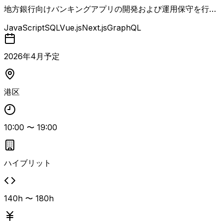
pt）
地方銀行向けバンキングアプリの開発および運用保守を行う
フロントエンドエンジニア案件です。 React / Next.js / Typ
JavaScript
SQL
Vue.js
Next.js
GraphQL
eScriptを用いたフロントエンド開発をメインに担当してい
ただきます。 GraphQL / TypeScriptを用いたBFF開発経験
や、SQL（PostgreSQL）を用いたシステム開発経験がある
2026
年
4
月予定
と、BFFやバックエンド寄りのタスクも含めて幅広く対応で
きるポジションです。
港区
10:00
〜
19:00
ハイブリット
140h 〜 180h