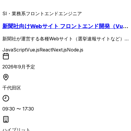
SI・業務系
フロントエンドエンジニア
新聞社向けWebサイト フロントエンド開発（Vue.
js）
新聞社が運営する各種Webサイト（選挙速報サイトなど）
におけるフロントエンド開発案件。 データを基にグラフ描
JavaScript
Vue.js
React
Next.js
Node.js
画を行うWebページなど、動的な可視化コンテンツのコー
ディングを担当します。 Vue.jsおよびJavaScriptを用いた
開発が中心で、様々なデザインテイストのレスポンシブペー
2026
年
9
月予定
ジ（プロモーション系、堅めのWebサービス系など）のHT
ML/CSSコーディングを多数対応できる方が対象です。 SC
SSによるスタイル実装が必須で、ReactやNext.jsの経験が
千代田区
あると尚可です。 JavaScriptでの高度な実装スキルやアニ
メーション実装、UI構築経験、webpack等を用いた環境構
築・パフォーマンス改善の知見があるとよりフィットしま
09:30
〜
17:30
す。 ディレクター目線でスケジュール感を把握し、懸念点
を能動的に提案・確認できるコミュニケーション力が求めら
れます。
ハイブリット