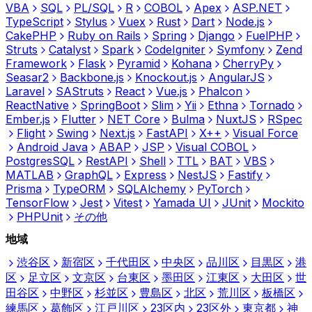
VBA
SQL
PL/SQL
R
COBOL
Apex
ASP.NET
TypeScript
Stylus
Vuex
Rust
Dart
Node.js
CakePHP
Ruby on Rails
Spring
Django
FuelPHP
Struts
Catalyst
Spark
CodeIgniter
Symfony
Zend
Framework
Flask
Pyramid
Kohana
CherryPy
Seasar2
Backbone.js
Knockout.js
AngularJS
Laravel
SAStruts
React
Vue.js
Phalcon
ReactNative
SpringBoot
Slim
Yii
Ethna
Tornado
Ember.js
Flutter
NET Core
Bulma
NuxtJS
RSpec
Flight
Swing
Next.js
FastAPI
X++
Visual Force
Android Java
ABAP
JSP
Visual COBOL
PostgresSQL
RestAPI
Shell
TTL
BAT
VBS
MATLAB
GraphQL
Express
NestJS
Fastify
Prisma
TypeORM
SQLAlchemy
PyTorch
TensorFlow
Jest
Vitest
Yamada UI
JUnit
Mockito
PHPUnit
その他
地域
渋谷区
新宿区
千代田区
中央区
品川区
目黒区
港
区
足立区
文京区
台東区
墨田区
江東区
大田区
世
田谷区
中野区
杉並区
豊島区
北区
荒川区
板橋区
練馬区
葛飾区
江戸川区
23区内
23区外
東京都
神