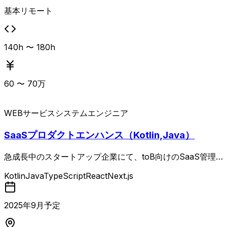
常的な情報収集・試行が必須となります。 フルリモートを
基本リモート
基本としつつ、必要に応じて目黒への出社が発生する可能性
があります。
140h 〜 180h
60
〜
70
万
WEBサービス
システムエンジニア
SaaSプロダクトエンハンス（Kotlin,Java）
急成長中のスタートアップ企業にて、toB向けのSaaS管理
システム開発における、フルスタックエンジニアを募集しま
Kotlin
Java
TypeScript
React
Next.js
す。 既存サービスのエンハンス開発を進めており、新規機
能の追加や改修、保守などをご担当いただきます。
2025
年
9
月予定