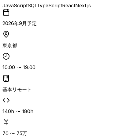
て、Reactベースのフレームワークで構築された既存サービ
JavaScript
SQL
TypeScript
React
Next.js
スの機能拡張および改善を担当するBFF。 Next.jsを用いた
SSR／CSRを前提とした画面設計やTypeScriptでの実装を
行いながら、UI／UX・SEO・表示速度などを継続的に改善
2026
年
9
月予定
していきます。 事業目線でユーザー体験の向上に取り組み
つつ、既存コードのリファクタリングやコードレビューにも
関与します。 また、Terraformなどを用いたIaCによるイン
東京都
フラ管理にも携わる可能性があり、アプリケーションからイ
ンフラまで一貫した改善に関わる。
10:00
〜
19:00
基本リモート
140h 〜 180h
70
〜
75
万