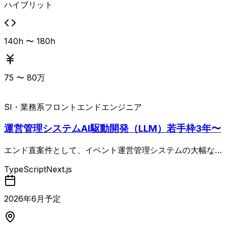
ハイブリット
140h 〜 180h
75
〜
80
万
SI・業務系
フロントエンドエンジニア
運営管理システムAI駆動開発（LLM）若手枠3年〜
エンド直案件として、イベント運営管理システムの大幅な機
能追加開発に携わっていただきます。 TypeScript／Next.js
TypeScript
Next.js
を用いたフロントエンド中心の開発で、要件定義から設計・
実装・テストまで一貫して対応いただく想定です。 少人数
チームでスピード感を重視した開発を行っており、Claude
2026
年
6
月予定
Codeなどの生成AIツールを活用しながら開発を進めます。
週3〜週5稼働で、リモートと出社を組み合わせた勤務形態