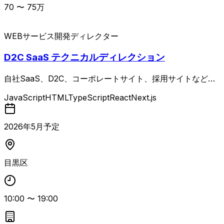
70
〜
75
万
WEBサービス
開発ディレクター
D2C SaaS テクニカルディレクション
自社SaaS、D2C、コーポレートサイト、採用サイトなど複
数のWebサイト群に対して、AI活用を前提としたWeb施策
JavaScript
HTML
TypeScript
React
Next.js
の設計・推進を行うテクニカルディレクター案件です。 We
b施策の企画や要件定義（情報設計・構成設計）から、プロ
ジェクト推進・進行管理、フロントエンド実装およびコード
2026
年
5
月予定
レビューまで一貫して担当します。 さらに、AIを前提とし
た開発フロー設計（自動化・効率化）も求められます。 エ
ンジニアとして3年以上の実務経験に加え、HTML／CSS／
目黒区
JavaScript（TypeScript）やReact／Next.jsを用いたフロ
ントエンド開発、Webサイト・Webアプリ開発、小規模チ
ームでのプロジェクト推進またはWebディレクション、要
10:00
〜
19:00
件定義からリリースまでのリード経験、自ら開発方針・実装
戦略を設計した経験、GitHubのPull Requestを用いたチー
ム開発、AI駆動開発および生成AI・LLMへの高い関心と日