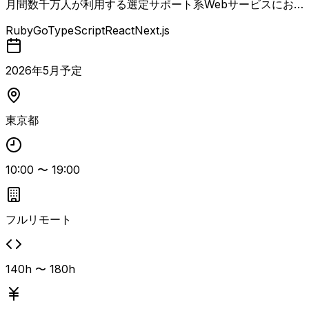
月間数千万人が利用する選定サポート系Webサービスにお
いて、組織横断型のQAエンジニアとして品質改善を推進す
Ruby
Go
TypeScript
React
Next.js
る案件 開発チームのテストプロセス改善やQA文化の浸透、
テスト設計・実行・管理およびエンジニアへのレビューを担
当します。 Playwrightを用いたWeb版E2Eテストの運用・
2026
年
5
月予定
構築、Detoxを用いたモバイルアプリE2Eテストの運用、Git
Hub Actionsを利用したCI連携、インシデント対応フローの
運用・改善、QA補助ツールの開発など、SET的な役割も含
東京都
むポジションです。 長期的に品質基盤を整備していきたい
案件のため、QA組織やプロセス改善に主体的に関わりたい
方に適しています。
10:00
〜
19:00
フルリモート
140h 〜 180h