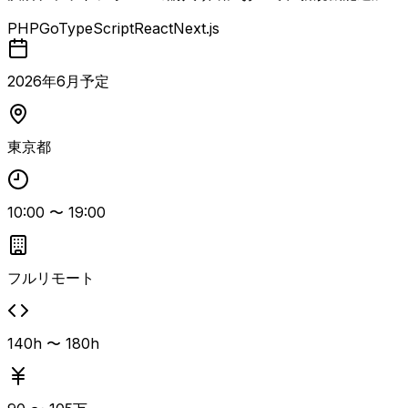
よび運用保守・改善開発を担当する案件。 バックエンドAP
PHP
Go
TypeScript
React
Next.js
I・バッチ開発を中心に、TypeScriptおよびReact（Next.j
s）を用いたフロント側の実装も行うフルスタック寄りのポ
ジションです。 RDBMSを利用したシステムの運用保守を
2026
年
6
月予定
継続的に行いながら、AIを活用した機能開発にも携わって
いただきます。 フルリモート環境での開発となり、決済基
盤の安定運用と機能拡張を両立して進めていく体制です。
東京都
・40代まで ・年齢、記載年数相応の経験値を有する方
10:00
〜
19:00
フルリモート
140h 〜 180h