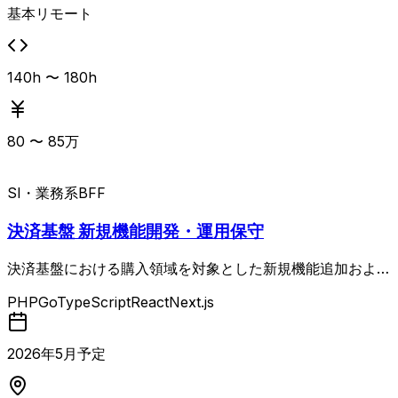
基本リモート
140h 〜 180h
80
〜
85
万
SI・業務系
BFF
決済基盤 新規機能開発・運用保守
決済基盤における購入領域を対象とした新規機能追加および
運用保守・改善開発を担当するバックエンド中心の案件 AP
PHP
Go
TypeScript
React
Next.js
Iやバッチ処理の開発に加え、TypeScriptやReact（Next.j
s）を用いたフロント寄りの実装も発生します。RDBMSを
利用した開発やシステム運用保守の経験に加え、AIを活用
2026
年
5
月予定
した開発経験が求められます。 フルリモートでの参画が可
能で、長期継続を前提としたポジションです。