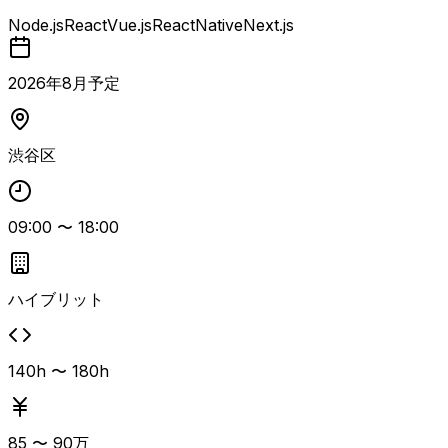
件。 マッチングアプリおよび複数の新規事業におけるweb
Node.js
React
Vue.js
ReactNative
Next.js
およびアプリの設計・開発・テストを担当します。 PMやP
dMとシステム開発方針について議論・連携しながら、UI/U
X改善、既存コードのリファクタリングやパフォーマンスチ
2026
年
8
月予定
ューニング、生成AIを活用した開発や機能提案など、フル
サイクルでプロダクト開発に関わるポジションです。 小規
模チームでイシュー単位でアサインされるため、裁量を持っ
渋谷区
て開発を進めたいエンジニアに適した環境です。
09:00
〜
18:00
ハイブリット
140h 〜 180h
85
〜
90
万