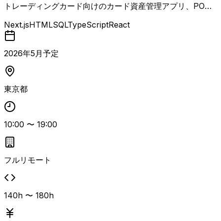
トレーディングカード向けのカード資産管理アプリ、PO
S、ECサイトを連携させたWebサービスの開発・保守案
Next.js
HTML
SQL
TypeScript
React
件。 Next.js／TypeScript／MaterialUIを中心とした既存機
能の保守・改修を主担当としつつ、スキルに応じて新機能開
発や設計、品質改善など幅広い領域を担当いただきます。
2026
年
5
月予定
将来的にはテックリードやマネジメントにも関わることがで
きるポジションで、フロントエンドを軸にサービス全体を横
断して関与できる環境です。
東京都
10:00
〜
19:00
フルリモート
140h 〜 180h