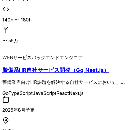
140h 〜 180h
〜
55
万
WEBサービス
バックエンドエンジニア
警備系HR自社サービス開発（Go,Next.js）
警備業界向けHR課題を解決する自社サービスにおいて、新
規機能開発および既存機能の改修、品質改善を担当する案
Go
TypeScript
JavaScript
React
Next.js
件。 GoとNext.jsを中心としたバックエンド・フロントエン
ド開発に加え、技術的負債の解消や生産性向上施策の実装も
行います。 開発は1人でタスクを進めるケースが多く、実装
2026
年
8
月予定
前にDesign Documentを作成して方針を確認する進め方で
す。 AIによるコードレビュー自動化やコーディングエージ
ェントの活用など、AIを積極的に取り入れた生産性の高い