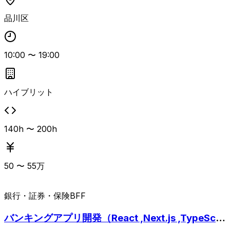
応、マニュアル整備や情報共有など、チーム内コミュニケー
品川区
ションも重要な業務となります。 10ページ程度の中規模静
的サイトをテンプレートに依存せず独力で構築できること、
PHPで構築されたWebサイト制作経験、Node/npmやタス
10:00
〜
19:00
クランナーを用いた開発経験、チームでGitを使った開発経
験が必須です。 WordPress独自テンプレート制作やNext.j
s/Nuxt.js/TypeScript、Laravel、Dockerを用いたローカル
開発経験があるとよりマッチします。
ハイブリット
140h 〜 200h
50
〜
55
万
銀行・証券・保険
BFF
バンキングアプリ開発（React ,Next.js ,TypeScri