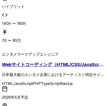
ハイブリット
140h 〜 180h
70
〜
85
万
エンタメ
マークアップエンジニア
Webサイトコーディング（HTML/CSS/JavaScrip
t/PHP）
日本最大級のエンタメ企業におけるアーティスト特設サイト
および関連サイトの実装・運用保守を担当するコーディング
HTML
JavaScript
PHP
TypeScript
Next.js
案件です。 HTML/CSS/JavaScript/PHPを用いて、デザイ
ンテンプレートを活用しつつも高いデザイン再現性が求めら
れる構築を行います。 既存サイトの運用・保守やアップデ
2026
年
5
月予定
ート対応に加え、PerfectPixel等を用いたデザインに忠実な
実装、複数案件の並行管理やスケジュール調整、リリース対