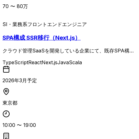
70
〜
80
万
SI・業務系
フロントエンドエンジニア
SPA構成 SSR移行（Next.js）
クラウド管理SaaSを開発している企業にて、既存SPA構成
をSSR（React Router）へ移行するフロントエンドエンジ
TypeScript
React
Next.js
Java
Scala
ニア案件です。 Next.jsを用いたフロントエンド開発を中心
に、バックエンドを含む機能追加・改修、運用保守まで一気
通貫で対応いただきます。 技術選定や設計方針の検討にも
2026
年
3
月予定
関与でき、フロント〜バックエンドを横断して動けるエンジ
ニアを求めています。 TypeScript/Reactでの3年以上の開
発経験と、RDB（PostgreSQL想定）の利用経験が必須とな
東京都
ります。
10:00
〜
19:00