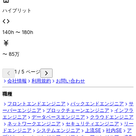
の理解が求められます。 尚可として、開発チームのリーダ
ーまたはPM/PL経験、CI/CDパイプラインの構築・運用経
ハイブリット
験、マイクロサービスアーキテクチャの設計経験、アジャイ
ル（スクラム）開発の実践経験が挙げられています。 設
計・アーキテクチャに強みを持つフルスタック寄りのリード
140h 〜 180h
エンジニア向けの案件です。
〜
85
万
1 / 5 ページ
会社情報
利用規約
お問い合わせ
職種
フロントエンドエンジニア
バックエンドエンジニア
サ
ーバーエンジニア
ブロックチェーンエンジニア
インフラ
エンジニア
データベースエンジニア
クラウドエンジニア
ネットワークエンジニア
セキュリティエンジニア
リー
ドエンジニア
システムエンジニア
上流SE
社内SE
ア